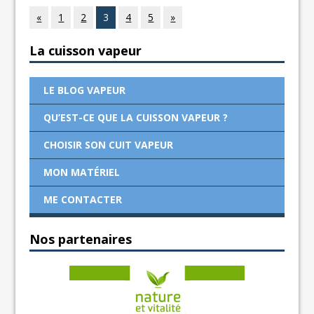
«
1
2
3
4
5
»
La cuisson vapeur
LE BLOG VAPEUR
QU’EST-CE QUE LA CUISSON VAPEUR ?
CHOISIR SON CUIT VAPEUR
MON MATÉRIEL
ME CONTACTER
Nos partenaires