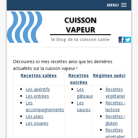
MENU
CUISSON
VAPEUR
le blog de la cuisson saine
Découvrez ici mes recettes ainsi que les dernières
actualités sur la cuisson vapeur !
Recettes salées
Recettes
Régimes spéciaux
sucrées
Les apéritifs
Les
Recettes
Les entrées
gâteaux
végétariennes
Les
Les
Recettes sans
accompagnements
sauces
lactose
Les plats
Recettes sans
Les soupes
gluten
Recettes
végétaliennes