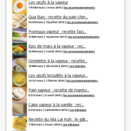
Les œufs à la vapeur
175 587 vues
|
6 mai 2016
|
les accompagnements
Gua Bao : recette du pain chin...
34 374 vues
|
15 juillet 2016
|
les accompagnements
Poireaux vapeur : recette faci...
27 892 vues
|
16 janvier 2017
|
les accompagnements
Epis de maïs à la vapeur : rec...
23 904 vues
|
3 août 2016
|
les accompagnements
Omelette à la vapeur : recette...
19 880 vues
|
28 octobre 2016
|
Les entrées
Les œufs brouillés à la vapeur...
14 121 vues
|
1 février 2016
|
les accompagnements
Pain vapeur : recette de manto...
8 312 vues
|
21 avril 2016
|
les accompagnements
Cake vapeur à la vanille : rec...
8 210 vues
|
2 décembre 2016
|
Les gâteaux
Recette du Ma Lai Koh : le gât...
7 763 vues
|
3 mars 2016
|
Les gâteaux