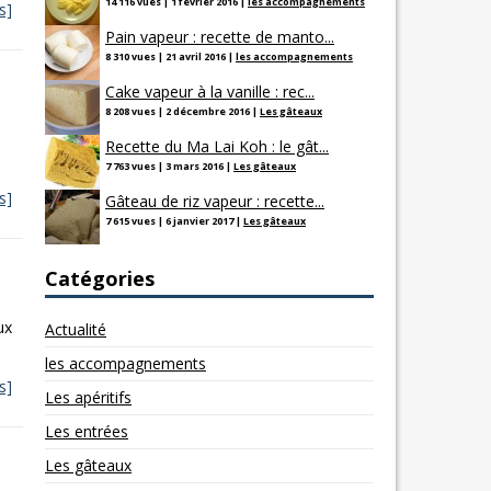
14 116 vues
|
1 février 2016
|
les accompagnements
s]
Pain vapeur : recette de manto...
8 310 vues
|
21 avril 2016
|
les accompagnements
Cake vapeur à la vanille : rec...
8 208 vues
|
2 décembre 2016
|
Les gâteaux
Recette du Ma Lai Koh : le gât...
7 763 vues
|
3 mars 2016
|
Les gâteaux
s]
Gâteau de riz vapeur : recette...
7 615 vues
|
6 janvier 2017
|
Les gâteaux
Catégories
ux
Actualité
les accompagnements
s]
Les apéritifs
Les entrées
Les gâteaux