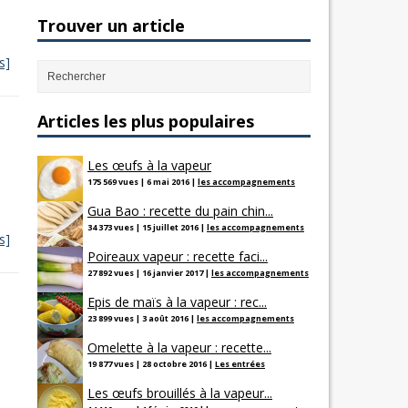
Trouver un article
s]
Articles les plus populaires
Les œufs à la vapeur
175 569 vues
|
6 mai 2016
|
les accompagnements
Gua Bao : recette du pain chin...
34 373 vues
|
15 juillet 2016
|
les accompagnements
s]
Poireaux vapeur : recette faci...
27 892 vues
|
16 janvier 2017
|
les accompagnements
Epis de maïs à la vapeur : rec...
23 899 vues
|
3 août 2016
|
les accompagnements
Omelette à la vapeur : recette...
19 877 vues
|
28 octobre 2016
|
Les entrées
Les œufs brouillés à la vapeur...