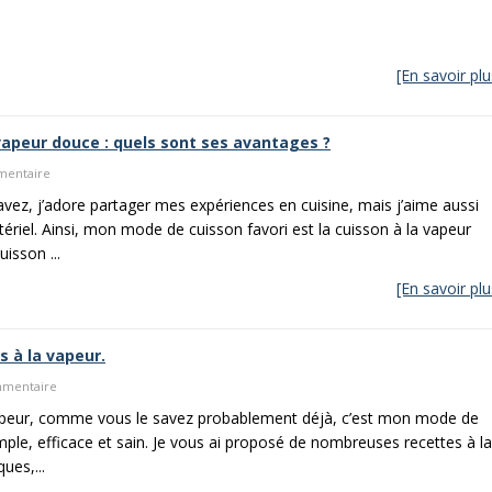
[En savoir plu
 vapeur douce : quels sont ses avantages ?
mmentaire
ez, j’adore partager mes expériences en cuisine, mais j’aime aussi
riel. Ainsi, mon mode de cuisson favori est la cuisson à la vapeur
isson ...
[En savoir plu
s à la vapeur.
ommentaire
vapeur, comme vous le savez probablement déjà, c’est mon mode de
imple, efficace et sain. Je vous ai proposé de nombreuses recettes à la
ues,...