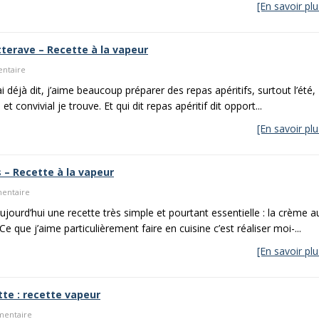
[En savoir plu
erave – Recette à la vapeur
entaire
 déjà dit, j’aime beaucoup préparer des repas apéritifs, surtout l’été,
et convivial je trouve. Et qui dit repas apéritif dit opport...
[En savoir plu
– Recette à la vapeur
mentaire
jourd’hui une recette très simple et pourtant essentielle : la crème a
e que j’aime particulièrement faire en cuisine c’est réaliser moi-...
[En savoir plu
tte : recette vapeur
mmentaire