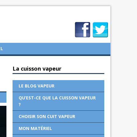
EL
La cuisson vapeur
LE BLOG VAPEUR
QU’EST-CE QUE LA CUISSON VAPEUR
?
CHOISIR SON CUIT VAPEUR
MON MATÉRIEL