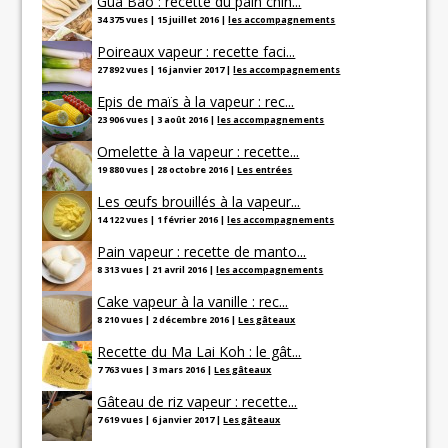
Gua Bao : recette du pain chin...
34 375 vues
|
15 juillet 2016
|
les accompagnements
Poireaux vapeur : recette faci...
27 892 vues
|
16 janvier 2017
|
les accompagnements
Epis de maïs à la vapeur : rec...
23 906 vues
|
3 août 2016
|
les accompagnements
Omelette à la vapeur : recette...
19 880 vues
|
28 octobre 2016
|
Les entrées
Les œufs brouillés à la vapeur...
14 122 vues
|
1 février 2016
|
les accompagnements
Pain vapeur : recette de manto...
8 313 vues
|
21 avril 2016
|
les accompagnements
Cake vapeur à la vanille : rec...
8 210 vues
|
2 décembre 2016
|
Les gâteaux
Recette du Ma Lai Koh : le gât...
7 763 vues
|
3 mars 2016
|
Les gâteaux
Gâteau de riz vapeur : recette...
7 619 vues
|
6 janvier 2017
|
Les gâteaux