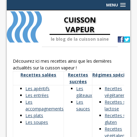
MENU
CUISSON
VAPEUR
le blog de la cuisson saine
Découvrez ici mes recettes ainsi que les dernières
actualités sur la cuisson vapeur !
Recettes salées
Recettes
Régimes spéciaux
sucrées
Les apéritifs
Les
Recettes
Les entrées
gâteaux
végétariennes
Les
Les
Recettes sans
accompagnements
sauces
lactose
Les plats
Recettes sans
Les soupes
gluten
Recettes
végétaliennes