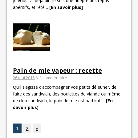
je vous l’ai déjà dit, je suis une adepte des repas
apéritifs, et l’été
…
[En savoir plus]
Pain de mie vapeur : recette
26 mai 2016
// 1 commentaire
Qu’il s’agisse d’accompagner vos petits déjeuner, de
faire des sandwich, des boulettes de viande ou même
de club sandwich, le pain de mie est partout.
…
[En
savoir plus]
1
2
»