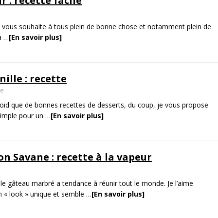
 : recette facile
vous souhaite à tous plein de bonne chose et notamment plein de
la
…
[En savoir plus]
ille : recette
re
 froid que de bonnes recettes de desserts, du coup, je vous propose
simple pour un
…
[En savoir plus]
n Savane : recette à la vapeur
 le gâteau marbré a tendance à réunir tout le monde. Je l’aime
un « look » unique et semble
…
[En savoir plus]