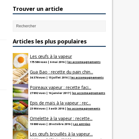
Trouver un article
Articles les plus populaires
Les œufs à la vapeur
175 586 vues
|
6 mai 2016
|
les accompagnements
Gua Bao : recette du pain chin...
34 374 vues
|
15 juillet 2016
|
les accompagnements
Poireaux vapeur : recette faci...
27 892 vues
|
16 janvier 2017
|
les accompagnements
Epis de maïs à la vapeur : rec...
23 904 vues
|
3 août 2016
|
les accompagnements
Omelette à la vapeur : recette...
19 880 vues
|
28 octobre 2016
|
Les entrées
Les œufs brouillés à la vapeur...