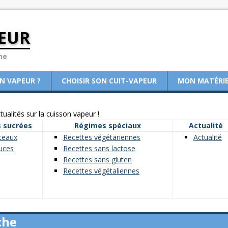
EUR
ne
ON VAPEUR ?
CHOISIR SON CUIT-VAPEUR
MON MATÉRI
ualités sur la cuisson vapeur !
 sucrées
Régimes spéciaux
Actualité
teaux
Recettes végétariennes
Actualité
uces
Recettes sans lactose
Recettes sans gluten
Recettes végétaliennes
che