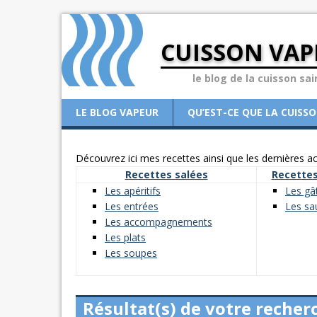
CUISSON VAP
le blog de la cuisson sai
LE BLOG VAPEUR
QU’EST-CE QUE LA CUISS
Découvrez ici mes recettes ainsi que les dernières act
Recettes salées
Recettes
Les apéritifs
Les gâ
Les entrées
Les sa
Les accompagnements
Les plats
Les soupes
Résultat(s) de votre recher