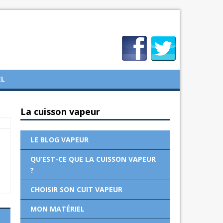
EL
La cuisson vapeur
LE BLOG VAPEUR
QU’EST-CE QUE LA CUISSON VAPEUR
?
CHOISIR SON CUIT VAPEUR
MON MATÉRIEL