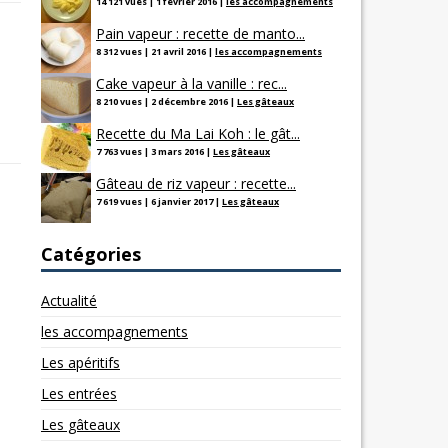
14 121 vues
|
1 février 2016
|
les accompagnements
Pain vapeur : recette de manto...
8 312 vues
|
21 avril 2016
|
les accompagnements
Cake vapeur à la vanille : rec...
8 210 vues
|
2 décembre 2016
|
Les gâteaux
Recette du Ma Lai Koh : le gât...
7 763 vues
|
3 mars 2016
|
Les gâteaux
Gâteau de riz vapeur : recette...
7 619 vues
|
6 janvier 2017
|
Les gâteaux
Catégories
Actualité
les accompagnements
Les apéritifs
Les entrées
Les gâteaux