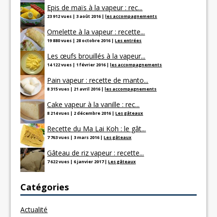
Epis de maïs à la vapeur : rec...
23 912 vues
|
3 août 2016
|
les accompagnements
Omelette à la vapeur : recette...
19 880 vues
|
28 octobre 2016
|
Les entrées
Les œufs brouillés à la vapeur...
14 122 vues
|
1 février 2016
|
les accompagnements
Pain vapeur : recette de manto...
8 315 vues
|
21 avril 2016
|
les accompagnements
Cake vapeur à la vanille : rec...
8 214 vues
|
2 décembre 2016
|
Les gâteaux
Recette du Ma Lai Koh : le gât...
7 763 vues
|
3 mars 2016
|
Les gâteaux
Gâteau de riz vapeur : recette...
7 622 vues
|
6 janvier 2017
|
Les gâteaux
Catégories
Actualité