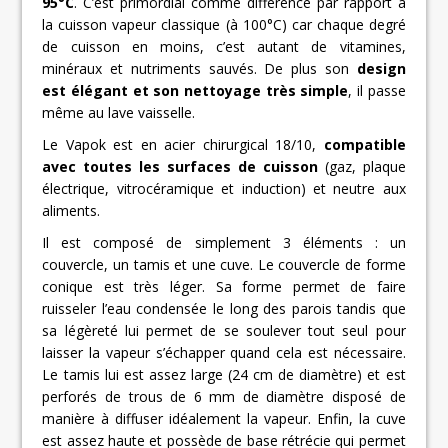
95°C
. C’est primordial comme différence par rapport à
la cuisson vapeur classique (à 100°C) car chaque degré
de cuisson en moins, c’est autant de vitamines,
minéraux et nutriments sauvés. De plus son
design
est élégant et son nettoyage très simple
, il passe
même au lave vaisselle.
Le Vapok est en acier chirurgical 18/10,
compatible
avec toutes les surfaces de cuisson
(gaz, plaque
électrique, vitrocéramique et induction) et neutre aux
aliments.
Il est composé de simplement 3 éléments : un
couvercle, un tamis et une cuve. Le couvercle de forme
conique est très léger. Sa forme permet de faire
ruisseler l’eau condensée le long des parois tandis que
sa légèreté lui permet de se soulever tout seul pour
laisser la vapeur s’échapper quand cela est nécessaire.
Le tamis lui est assez large (24 cm de diamètre) et est
perforés de trous de 6 mm de diamètre disposé de
manière à diffuser idéalement la vapeur. Enfin, la cuve
est assez haute et possède de base rétrécie qui permet