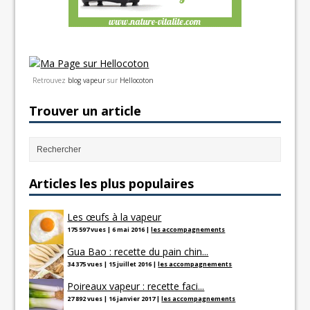
Retrouvez
blog vapeur
sur
Hellocoton
Trouver un article
Articles les plus populaires
Les œufs à la vapeur
175 597 vues
|
6 mai 2016
|
les accompagnements
Gua Bao : recette du pain chin...
34 375 vues
|
15 juillet 2016
|
les accompagnements
Poireaux vapeur : recette faci...
27 892 vues
|
16 janvier 2017
|
les accompagnements