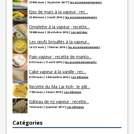
27 892 vues
|
16 janvier 2017
|
les accompagnements
Epis de maïs à la vapeur : rec...
23 904 vues
|
3 août 2016
|
les accompagnements
Omelette à la vapeur : recette...
19 880 vues
|
28 octobre 2016
|
Les entrées
Les œufs brouillés à la vapeur...
14 121 vues
|
1 février 2016
|
les accompagnements
Pain vapeur : recette de manto...
8 312 vues
|
21 avril 2016
|
les accompagnements
Cake vapeur à la vanille : rec...
8 210 vues
|
2 décembre 2016
|
Les gâteaux
Recette du Ma Lai Koh : le gât...
7 763 vues
|
3 mars 2016
|
Les gâteaux
Gâteau de riz vapeur : recette...
7 619 vues
|
6 janvier 2017
|
Les gâteaux
Catégories