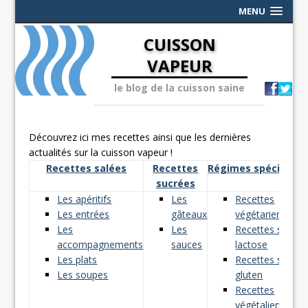
MENU
CUISSON
VAPEUR
le blog de la cuisson saine
Découvrez ici mes recettes ainsi que les dernières
actualités sur la cuisson vapeur !
Recettes salées
Recettes
Régimes spéciaux
sucrées
Les apéritifs
Les
Recettes
Les entrées
gâteaux
végétariennes
Les
Les
Recettes sans
accompagnements
sauces
lactose
Les plats
Recettes sans
Les soupes
gluten
Recettes
végétaliennes