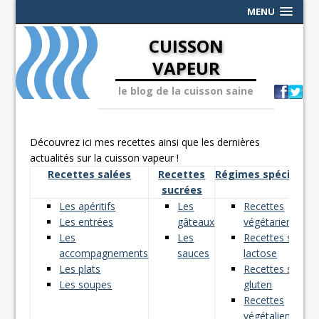
MENU
CUISSON
VAPEUR
le blog de la cuisson saine
Découvrez ici mes recettes ainsi que les dernières
actualités sur la cuisson vapeur !
Recettes salées
Recettes
Régimes spéciaux
sucrées
Les apéritifs
Les
Recettes
Les entrées
gâteaux
végétariennes
Les
Les
Recettes sans
accompagnements
sauces
lactose
Les plats
Recettes sans
Les soupes
gluten
Recettes
végétaliennes