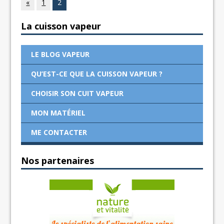
«
1
2
La cuisson vapeur
LE BLOG VAPEUR
QU’EST-CE QUE LA CUISSON VAPEUR ?
CHOISIR SON CUIT VAPEUR
MON MATÉRIEL
ME CONTACTER
Nos partenaires