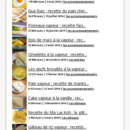
175 585 vues
|
6 mai 2016
|
les accompagnements
Gua Bao : recette du pain chin...
34 374 vues
|
15 juillet 2016
|
les accompagnements
Poireaux vapeur : recette faci...
27 892 vues
|
16 janvier 2017
|
les accompagnements
Epis de maïs à la vapeur : rec...
23 904 vues
|
3 août 2016
|
les accompagnements
Omelette à la vapeur : recette...
19 880 vues
|
28 octobre 2016
|
Les entrées
Les œufs brouillés à la vapeur...
14 121 vues
|
1 février 2016
|
les accompagnements
Pain vapeur : recette de manto...
8 312 vues
|
21 avril 2016
|
les accompagnements
Cake vapeur à la vanille : rec...
8 209 vues
|
2 décembre 2016
|
Les gâteaux
Recette du Ma Lai Koh : le gât...
7 763 vues
|
3 mars 2016
|
Les gâteaux
Gâteau de riz vapeur : recette...