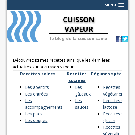
MENU
CUISSON
VAPEUR
le blog de la cuisson saine
Découvrez ici mes recettes ainsi que les dernières
actualités sur la cuisson vapeur !
Recettes salées
Recettes
Régimes spéciaux
sucrées
Les apéritifs
Les
Recettes
Les entrées
gâteaux
végétariennes
Les
Les
Recettes sans
accompagnements
sauces
lactose
Les plats
Recettes sans
Les soupes
gluten
Recettes
végétaliennes