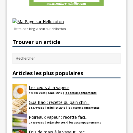
Retrouvez
blog vapeur
sur
Hellocoton
Trouver un article
Articles les plus populaires
Les œufs à la vapeur
175 580 vues
|
6 mai 2016
|
les accompagnements
Gua Bao : recette du pain chin...
34 374 vues
|
15 juillet 2016
|
les accompagnements
Poireaux vapeur : recette faci...
27 892 vues
|
16 janvier 2017
|
les accompagnements
Epis de maïs à la vapeur : rec...