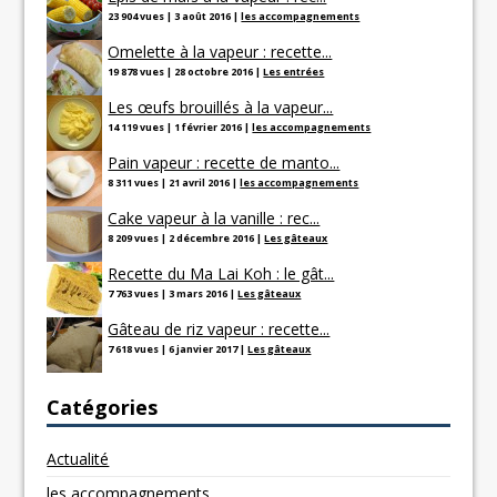
23 904 vues
|
3 août 2016
|
les accompagnements
Omelette à la vapeur : recette...
19 878 vues
|
28 octobre 2016
|
Les entrées
Les œufs brouillés à la vapeur...
14 119 vues
|
1 février 2016
|
les accompagnements
Pain vapeur : recette de manto...
8 311 vues
|
21 avril 2016
|
les accompagnements
Cake vapeur à la vanille : rec...
8 209 vues
|
2 décembre 2016
|
Les gâteaux
Recette du Ma Lai Koh : le gât...
7 763 vues
|
3 mars 2016
|
Les gâteaux
Gâteau de riz vapeur : recette...
7 618 vues
|
6 janvier 2017
|
Les gâteaux
Catégories
Actualité
les accompagnements