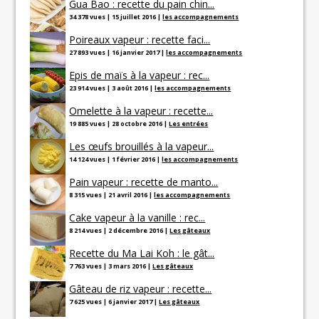
Gua Bao : recette du pain chin...
34 378 vues
|
15 juillet 2016
|
les accompagnements
Poireaux vapeur : recette faci...
27 893 vues
|
16 janvier 2017
|
les accompagnements
Epis de maïs à la vapeur : rec...
23 914 vues
|
3 août 2016
|
les accompagnements
Omelette à la vapeur : recette...
19 885 vues
|
28 octobre 2016
|
Les entrées
Les œufs brouillés à la vapeur...
14 124 vues
|
1 février 2016
|
les accompagnements
Pain vapeur : recette de manto...
8 315 vues
|
21 avril 2016
|
les accompagnements
Cake vapeur à la vanille : rec...
8 214 vues
|
2 décembre 2016
|
Les gâteaux
Recette du Ma Lai Koh : le gât...
7 763 vues
|
3 mars 2016
|
Les gâteaux
Gâteau de riz vapeur : recette...
7 625 vues
|
6 janvier 2017
|
Les gâteaux