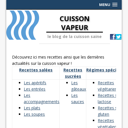
MENU
CUISSON
VAPEUR
le blog de la cuisson saine
Découvrez ici mes recettes ainsi que les dernières
actualités sur la cuisson vapeur !
Recettes salées
Recettes
Régimes spéciaux
sucrées
Les apéritifs
Les
Recettes
Les entrées
gâteaux
végétariennes
Les
Les
Recettes sans
accompagnements
sauces
lactose
Les plats
Recettes sans
Les soupes
gluten
Recettes
végétaliennes