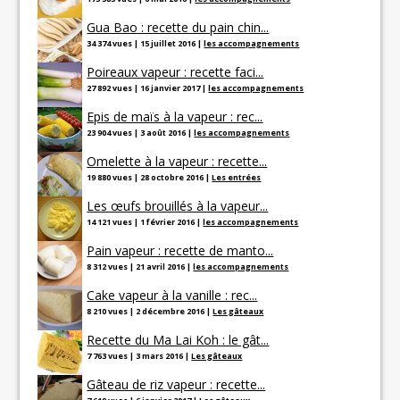
Gua Bao : recette du pain chin...
34 374 vues
|
15 juillet 2016
|
les accompagnements
Poireaux vapeur : recette faci...
27 892 vues
|
16 janvier 2017
|
les accompagnements
Epis de maïs à la vapeur : rec...
23 904 vues
|
3 août 2016
|
les accompagnements
Omelette à la vapeur : recette...
19 880 vues
|
28 octobre 2016
|
Les entrées
Les œufs brouillés à la vapeur...
14 121 vues
|
1 février 2016
|
les accompagnements
Pain vapeur : recette de manto...
8 312 vues
|
21 avril 2016
|
les accompagnements
Cake vapeur à la vanille : rec...
8 210 vues
|
2 décembre 2016
|
Les gâteaux
Recette du Ma Lai Koh : le gât...
7 763 vues
|
3 mars 2016
|
Les gâteaux
Gâteau de riz vapeur : recette...