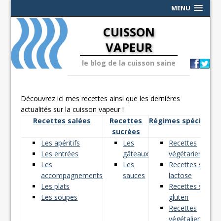
MENU
CUISSON
VAPEUR
le blog de la cuisson saine
Découvrez ici mes recettes ainsi que les dernières
actualités sur la cuisson vapeur !
Recettes salées
Recettes
Régimes spéciaux
sucrées
Les apéritifs
Les
Recettes
Les entrées
gâteaux
végétariennes
Les
Les
Recettes sans
accompagnements
sauces
lactose
Les plats
Recettes sans
Les soupes
gluten
Recettes
végétaliennes