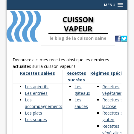
MENU
CUISSON
VAPEUR
le blog de la cuisson saine
Découvrez ici mes recettes ainsi que les dernières
actualités sur la cuisson vapeur !
Recettes salées
Recettes
Régimes spéciaux
sucrées
Les apéritifs
Les
Recettes
Les entrées
gâteaux
végétariennes
Les
Les
Recettes sans
accompagnements
sauces
lactose
Les plats
Recettes sans
Les soupes
gluten
Recettes
végétaliennes