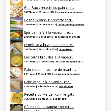
Gua Bao : recette du pain chin...
34 374 vues
|
15 juillet 2016
|
les accompagnements
Poireaux vapeur : recette faci...
27 892 vues
|
16 janvier 2017
|
les accompagnements
Epis de maïs à la vapeur : rec...
23 903 vues
|
3 août 2016
|
les accompagnements
Omelette à la vapeur : recette...
19 878 vues
|
28 octobre 2016
|
Les entrées
Les œufs brouillés à la vapeur...
14 119 vues
|
1 février 2016
|
les accompagnements
Pain vapeur : recette de manto...
8 311 vues
|
21 avril 2016
|
les accompagnements
Cake vapeur à la vanille : rec...
8 208 vues
|
2 décembre 2016
|
Les gâteaux
Recette du Ma Lai Koh : le gât...
7 763 vues
|
3 mars 2016
|
Les gâteaux
Gâteau de riz vapeur : recette...