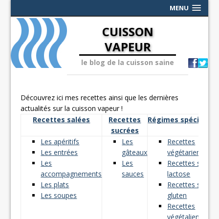
MENU
CUISSON
VAPEUR
le blog de la cuisson saine
Découvrez ici mes recettes ainsi que les dernières
actualités sur la cuisson vapeur !
Recettes salées
Recettes
Régimes spéciaux
sucrées
Les apéritifs
Les
Recettes
Les entrées
gâteaux
végétariennes
Les
Les
Recettes sans
accompagnements
sauces
lactose
Les plats
Recettes sans
Les soupes
gluten
Recettes
végétaliennes