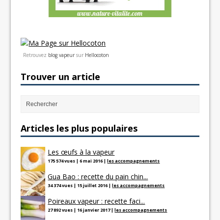
Retrouvez
blog vapeur
sur
Hellocoton
Trouver un article
Articles les plus populaires
Les œufs à la vapeur
175 574 vues
|
6 mai 2016
|
les accompagnements
Gua Bao : recette du pain chin...
34 374 vues
|
15 juillet 2016
|
les accompagnements
Poireaux vapeur : recette faci...
27 892 vues
|
16 janvier 2017
|
les accompagnements