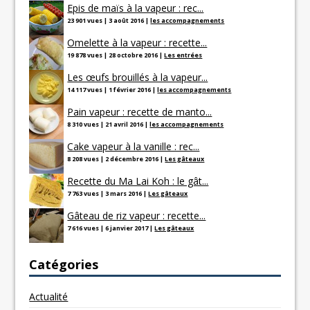
Epis de maïs à la vapeur : rec...
23 901 vues
|
3 août 2016
|
les accompagnements
Omelette à la vapeur : recette...
19 878 vues
|
28 octobre 2016
|
Les entrées
Les œufs brouillés à la vapeur...
14 117 vues
|
1 février 2016
|
les accompagnements
Pain vapeur : recette de manto...
8 310 vues
|
21 avril 2016
|
les accompagnements
Cake vapeur à la vanille : rec...
8 208 vues
|
2 décembre 2016
|
Les gâteaux
Recette du Ma Lai Koh : le gât...
7 763 vues
|
3 mars 2016
|
Les gâteaux
Gâteau de riz vapeur : recette...
7 616 vues
|
6 janvier 2017
|
Les gâteaux
Catégories
Actualité