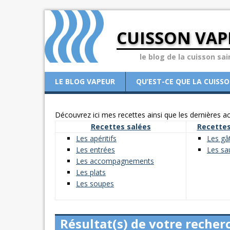
CUISSON VAP
le blog de la cuisson sai
LE BLOG VAPEUR
QU’EST-CE QUE LA CUISS
Découvrez ici mes recettes ainsi que les dernières act
Recettes salées
Recettes
Les apéritifs
Les gâ
Les entrées
Les sa
Les accompagnements
Les plats
Les soupes
Résultat(s) de votre recher