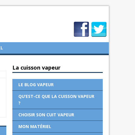
EL
La cuisson vapeur
LE BLOG VAPEUR
QU’EST-CE QUE LA CUISSON VAPEUR
?
CHOISIR SON CUIT VAPEUR
MON MATÉRIEL