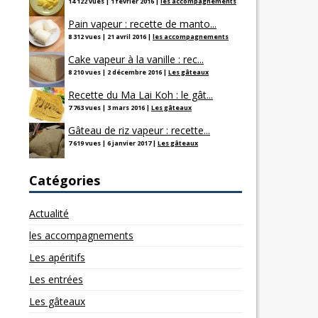
14 122 vues
|
1 février 2016
|
les accompagnements
Pain vapeur : recette de manto...
8 312 vues
|
21 avril 2016
|
les accompagnements
Cake vapeur à la vanille : rec...
8 210 vues
|
2 décembre 2016
|
Les gâteaux
Recette du Ma Lai Koh : le gât...
7 763 vues
|
3 mars 2016
|
Les gâteaux
Gâteau de riz vapeur : recette...
7 619 vues
|
6 janvier 2017
|
Les gâteaux
Catégories
Actualité
les accompagnements
Les apéritifs
Les entrées
Les gâteaux