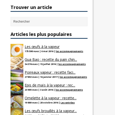
Trouver un article
Articles les plus populaires
Les œufs à la vapeur
175 590 vues
|
6 mai 2016
|
les accompagnements
Gua Bao : recette du pain chin...
34 374 vues
|
15 juillet 2016
|
les accompagnements
Poireaux vapeur : recette faci...
27 892 vues
|
16 janvier 2017
|
les accompagnements
Epis de maïs à la vapeur : rec...
23 905 vues
|
3 août 2016
|
les accompagnements
Omelette à la vapeur : recette...
19 880 vues
|
28 octobre 2016
|
Les entrées
Les œufs brouillés à la vapeur...