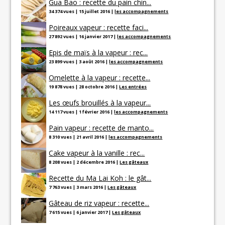
Gua Bao : recette du pain chin...
34 374 vues
|
15 juillet 2016
|
les accompagnements
Poireaux vapeur : recette faci...
27 892 vues
|
16 janvier 2017
|
les accompagnements
Epis de maïs à la vapeur : rec...
23 899 vues
|
3 août 2016
|
les accompagnements
Omelette à la vapeur : recette...
19 878 vues
|
28 octobre 2016
|
Les entrées
Les œufs brouillés à la vapeur...
14 117 vues
|
1 février 2016
|
les accompagnements
Pain vapeur : recette de manto...
8 310 vues
|
21 avril 2016
|
les accompagnements
Cake vapeur à la vanille : rec...
8 208 vues
|
2 décembre 2016
|
Les gâteaux
Recette du Ma Lai Koh : le gât...
7 763 vues
|
3 mars 2016
|
Les gâteaux
Gâteau de riz vapeur : recette...
7 615 vues
|
6 janvier 2017
|
Les gâteaux