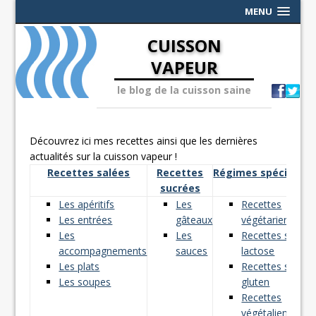
MENU
CUISSON
VAPEUR
le blog de la cuisson saine
Découvrez ici mes recettes ainsi que les dernières
actualités sur la cuisson vapeur !
Recettes salées
Recettes
Régimes spéciaux
sucrées
Les apéritifs
Les
Recettes
Les entrées
gâteaux
végétariennes
Les
Les
Recettes sans
accompagnements
sauces
lactose
Les plats
Recettes sans
Les soupes
gluten
Recettes
végétaliennes