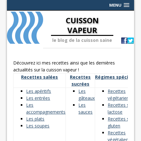
MENU
CUISSON
VAPEUR
le blog de la cuisson saine
Découvrez ici mes recettes ainsi que les dernières
actualités sur la cuisson vapeur !
Recettes salées
Recettes
Régimes spéciaux
sucrées
Les apéritifs
Les
Recettes
Les entrées
gâteaux
végétariennes
Les
Les
Recettes sans
accompagnements
sauces
lactose
Les plats
Recettes sans
Les soupes
gluten
Recettes
végétaliennes