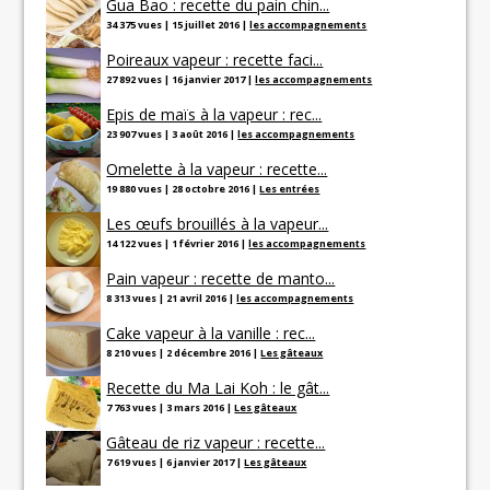
Gua Bao : recette du pain chin...
34 375 vues
|
15 juillet 2016
|
les accompagnements
Poireaux vapeur : recette faci...
27 892 vues
|
16 janvier 2017
|
les accompagnements
Epis de maïs à la vapeur : rec...
23 907 vues
|
3 août 2016
|
les accompagnements
Omelette à la vapeur : recette...
19 880 vues
|
28 octobre 2016
|
Les entrées
Les œufs brouillés à la vapeur...
14 122 vues
|
1 février 2016
|
les accompagnements
Pain vapeur : recette de manto...
8 313 vues
|
21 avril 2016
|
les accompagnements
Cake vapeur à la vanille : rec...
8 210 vues
|
2 décembre 2016
|
Les gâteaux
Recette du Ma Lai Koh : le gât...
7 763 vues
|
3 mars 2016
|
Les gâteaux
Gâteau de riz vapeur : recette...
7 619 vues
|
6 janvier 2017
|
Les gâteaux