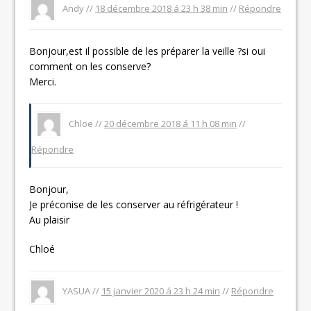
Andy //
18 décembre 2018 á 23 h 38 min
//
Répondre
Bonjour,est il possible de les préparer la veille ?si oui
comment on les conserve?
Merci.
Chloe //
20 décembre 2018 á 11 h 08 min
//
Répondre
Bonjour,
Je préconise de les conserver au réfrigérateur !
Au plaisir
Chloé
YASUA //
15 janvier 2020 á 23 h 24 min
//
Répondre