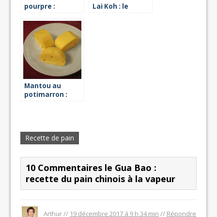
pourpre :
Lai Koh : le
recette vapeur
gâteau éponge
chinois
Mantou au
potimarron :
recette vapeur
Recette de pain
10 Commentaires le Gua Bao :
recette du pain chinois à la vapeur
Arthur //
19 décembre 2017 á 9 h 34 min
//
Répondre