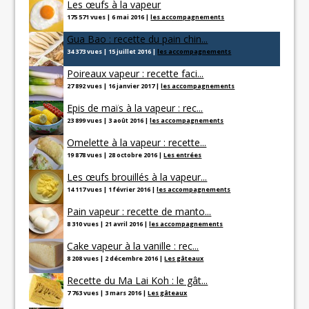
Les œufs à la vapeur
175 571 vues
|
6 mai 2016
|
les accompagnements
Gua Bao : recette du pain chin...
34 373 vues
|
15 juillet 2016
|
les accompagnements
Poireaux vapeur : recette faci...
27 892 vues
|
16 janvier 2017
|
les accompagnements
Epis de maïs à la vapeur : rec...
23 899 vues
|
3 août 2016
|
les accompagnements
Omelette à la vapeur : recette...
19 878 vues
|
28 octobre 2016
|
Les entrées
Les œufs brouillés à la vapeur...
14 117 vues
|
1 février 2016
|
les accompagnements
Pain vapeur : recette de manto...
8 310 vues
|
21 avril 2016
|
les accompagnements
Cake vapeur à la vanille : rec...
8 208 vues
|
2 décembre 2016
|
Les gâteaux
Recette du Ma Lai Koh : le gât...
7 763 vues
|
3 mars 2016
|
Les gâteaux