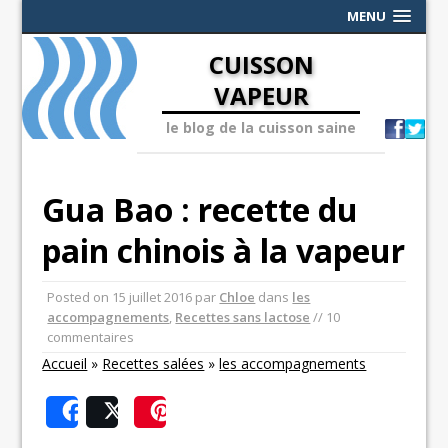
MENU
CUISSON
VAPEUR
le blog de la cuisson saine
Gua Bao : recette du
pain chinois à la vapeur
Posted on
15 juillet 2016
par
Chloe
dans
les
accompagnements
,
Recettes sans lactose
// 10
commentaires
Accueil
»
Recettes salées
»
les accompagnements
Share
Post
Save