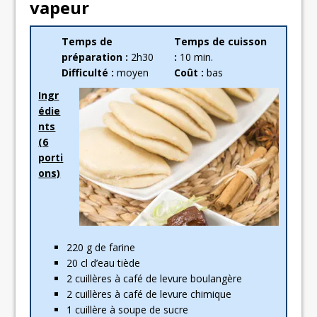
vapeur
Temps de
Temps de cuisson
préparation :
2h30
:
10 min.
Difficulté :
moyen
Coût :
bas
Ingr
édie
nts
(6
porti
ons)
220 g de farine
20 cl d’eau tiède
2 cuillères à café de levure boulangère
2 cuillères à café de levure chimique
1 cuillère à soupe de sucre