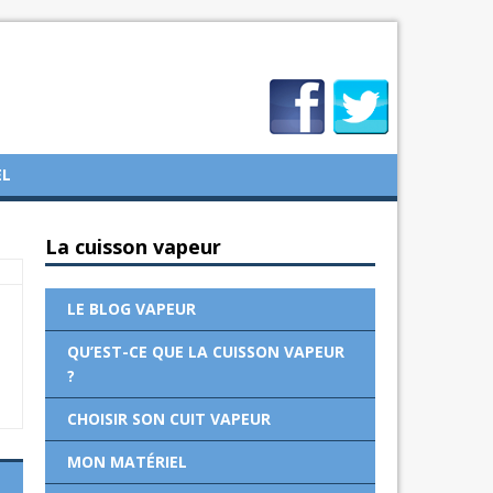
EL
La cuisson vapeur
LE BLOG VAPEUR
QU’EST-CE QUE LA CUISSON VAPEUR
?
CHOISIR SON CUIT VAPEUR
MON MATÉRIEL