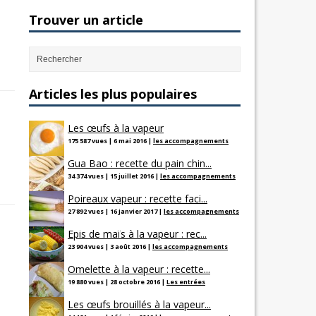
Trouver un article
Articles les plus populaires
Les œufs à la vapeur
175 587 vues
|
6 mai 2016
|
les accompagnements
Gua Bao : recette du pain chin...
34 374 vues
|
15 juillet 2016
|
les accompagnements
Poireaux vapeur : recette faci...
27 892 vues
|
16 janvier 2017
|
les accompagnements
Epis de maïs à la vapeur : rec...
23 904 vues
|
3 août 2016
|
les accompagnements
Omelette à la vapeur : recette...
19 880 vues
|
28 octobre 2016
|
Les entrées
Les œufs brouillés à la vapeur...