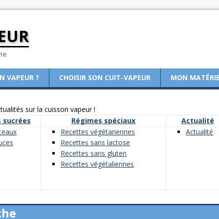
EUR
ne
ON VAPEUR ?
CHOISIR SON CUIT-VAPEUR
MON MATÉRI
ualités sur la cuisson vapeur !
 sucrées
Régimes spéciaux
Actualité
teaux
Recettes végétariennes
Actualité
uces
Recettes sans lactose
Recettes sans gluten
Recettes végétaliennes
che