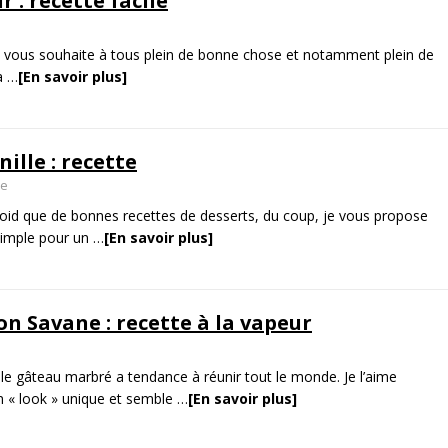
 : recette facile
vous souhaite à tous plein de bonne chose et notamment plein de
la
…
[En savoir plus]
ille : recette
re
 froid que de bonnes recettes de desserts, du coup, je vous propose
simple pour un
…
[En savoir plus]
n Savane : recette à la vapeur
 le gâteau marbré a tendance à réunir tout le monde. Je l’aime
un « look » unique et semble
…
[En savoir plus]