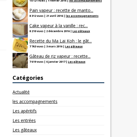
14 121 vues
|
1 février 2016
|
les accompagnements
Pain vapeur : recette de manto...
8 312 vues
|
21 avril 2016
|
les accompagnements
Cake vapeur à la vanille : rec...
8 210 vues
|
2 décembre 2016
|
Les gâteaux
Recette du Ma Lai Koh : le gât...
7 763 vues
|
3 mars 2016
|
Les gâteaux
Gâteau de riz vapeur : recette...
7 619 vues
|
6 janvier 2017
|
Les gâteaux
Catégories
Actualité
les accompagnements
Les apéritifs
Les entrées
Les gâteaux