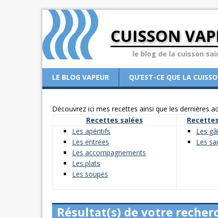
CUISSON VAP
le blog de la cuisson sai
LE BLOG VAPEUR
QU’EST-CE QUE LA CUISS
Découvrez ici mes recettes ainsi que les dernières act
Recettes salées
Recettes
Les apéritifs
Les gâ
Les entrées
Les sa
Les accompagnements
Les plats
Les soupes
Résultat(s) de votre recher