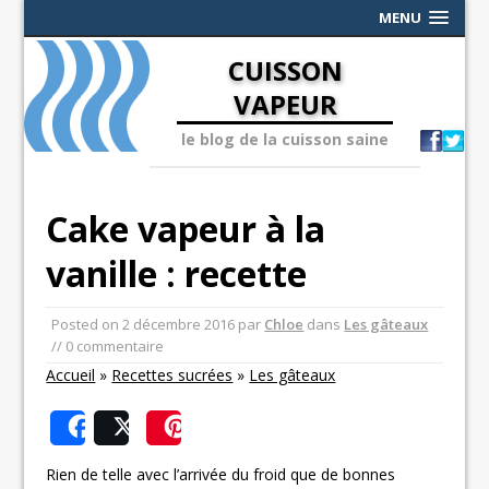
MENU
CUISSON
VAPEUR
le blog de la cuisson saine
Cake vapeur à la
vanille : recette
Posted on
2 décembre 2016
par
Chloe
dans
Les gâteaux
// 0 commentaire
Accueil
»
Recettes sucrées
»
Les gâteaux
Share
Post
Save
Rien de telle avec l’arrivée du froid que de bonnes