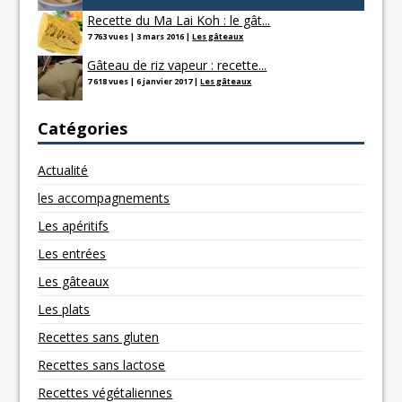
Recette du Ma Lai Koh : le gât...
7 763 vues
|
3 mars 2016
|
Les gâteaux
Gâteau de riz vapeur : recette...
7 618 vues
|
6 janvier 2017
|
Les gâteaux
Catégories
Actualité
les accompagnements
Les apéritifs
Les entrées
Les gâteaux
Les plats
Recettes sans gluten
Recettes sans lactose
Recettes végétaliennes