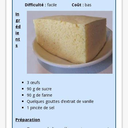
Difficulté :
facile
Coût :
bas
In
gr
éd
ie
nt
s
3 œufs
90 g de sucre
90 g de farine
Quelques gouttes d’extrait de vanille
1 pincée de sel
Préparation