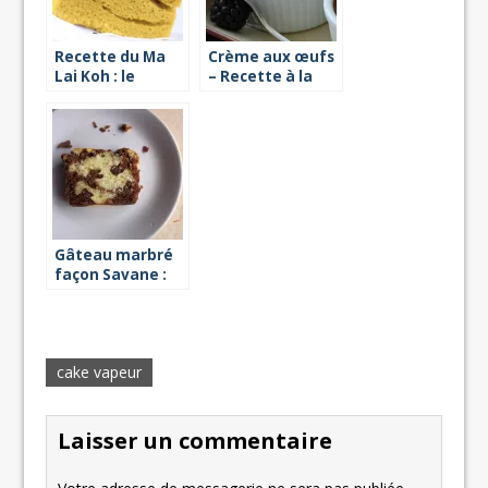
Recette du Ma
Crème aux œufs
Lai Koh : le
– Recette à la
gâteau éponge
vapeur
chinois
Gâteau marbré
façon Savane :
recette à la
vapeur
cake vapeur
Laisser un commentaire