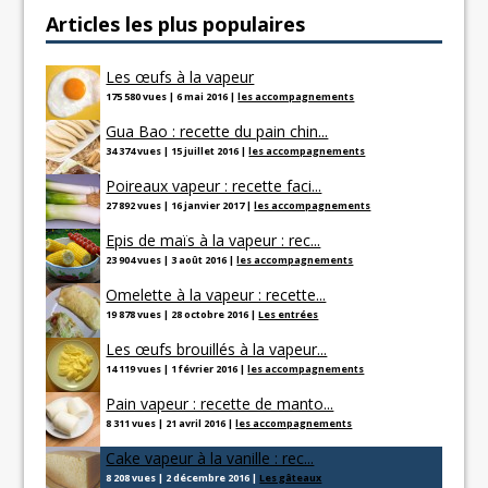
Articles les plus populaires
Les œufs à la vapeur
175 580 vues
|
6 mai 2016
|
les accompagnements
Gua Bao : recette du pain chin...
34 374 vues
|
15 juillet 2016
|
les accompagnements
Poireaux vapeur : recette faci...
27 892 vues
|
16 janvier 2017
|
les accompagnements
Epis de maïs à la vapeur : rec...
23 904 vues
|
3 août 2016
|
les accompagnements
Omelette à la vapeur : recette...
19 878 vues
|
28 octobre 2016
|
Les entrées
Les œufs brouillés à la vapeur...
14 119 vues
|
1 février 2016
|
les accompagnements
Pain vapeur : recette de manto...
8 311 vues
|
21 avril 2016
|
les accompagnements
Cake vapeur à la vanille : rec...
8 208 vues
|
2 décembre 2016
|
Les gâteaux