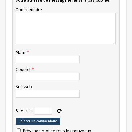
Votre adresse de messagerie ne sera pas publiée.
Commentaire
Nom
*
Courriel
*
Site web
3
+
4
=
Prévenez-moi de tous les nouveaux