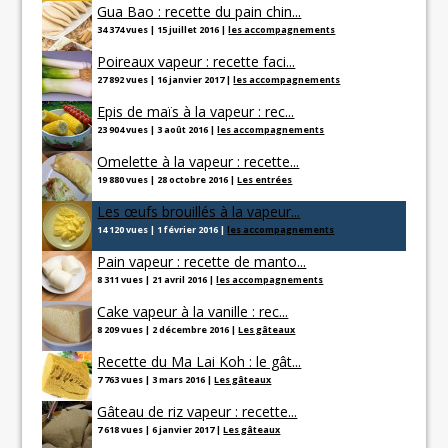
Gua Bao : recette du pain chin...
34 374 vues
|
15 juillet 2016
|
les accompagnements
Poireaux vapeur : recette faci...
27 892 vues
|
16 janvier 2017
|
les accompagnements
Epis de maïs à la vapeur : rec...
23 904 vues
|
3 août 2016
|
les accompagnements
Omelette à la vapeur : recette...
19 880 vues
|
28 octobre 2016
|
Les entrées
Les œufs brouillés à la vapeur...
14 120 vues
|
1 février 2016
|
les accompagnements
Pain vapeur : recette de manto...
8 311 vues
|
21 avril 2016
|
les accompagnements
Cake vapeur à la vanille : rec...
8 209 vues
|
2 décembre 2016
|
Les gâteaux
Recette du Ma Lai Koh : le gât...
7 763 vues
|
3 mars 2016
|
Les gâteaux
Gâteau de riz vapeur : recette...
7 618 vues
|
6 janvier 2017
|
Les gâteaux