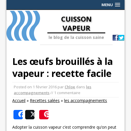
MENU
CUISSON
VAPEUR
le blog de la cuisson saine
Les œufs brouillés à la
vapeur : recette facile
Posted on
1 février 2016
par
Chloe
dans
les
accompagnements
// 1 commentaire
Accueil
»
Recettes salées
»
les accompagnements
Share
Post
Save
Adopter la cuisson vapeur c’est comprendre qu’on peut