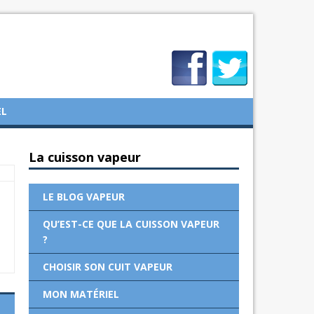
EL
La cuisson vapeur
LE BLOG VAPEUR
QU’EST-CE QUE LA CUISSON VAPEUR
?
CHOISIR SON CUIT VAPEUR
MON MATÉRIEL