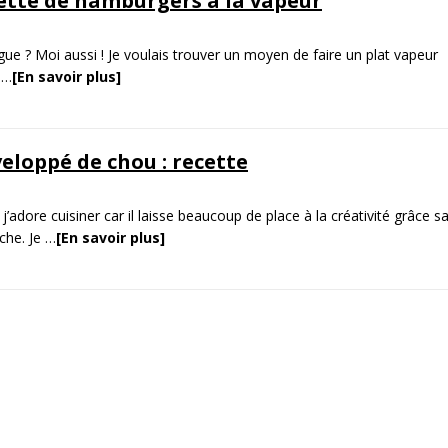
cette de hamburgers à la vapeur
gue ? Moi aussi ! Je voulais trouver un moyen de faire un plat vapeur
,
…
[En savoir plus]
loppé de chou : recette
adore cuisiner car il laisse beaucoup de place à la créativité grâce s
iche. Je
…
[En savoir plus]