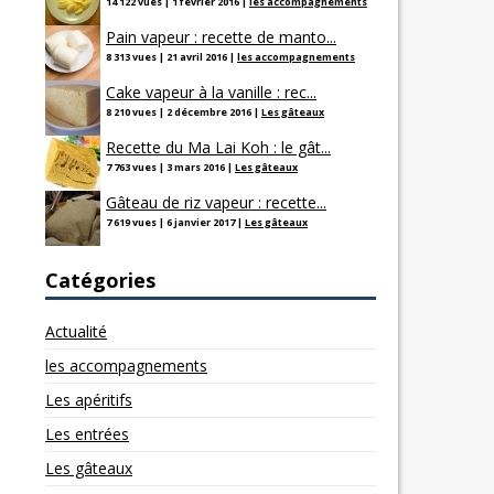
14 122 vues
|
1 février 2016
|
les accompagnements
Pain vapeur : recette de manto...
8 313 vues
|
21 avril 2016
|
les accompagnements
Cake vapeur à la vanille : rec...
8 210 vues
|
2 décembre 2016
|
Les gâteaux
Recette du Ma Lai Koh : le gât...
7 763 vues
|
3 mars 2016
|
Les gâteaux
Gâteau de riz vapeur : recette...
7 619 vues
|
6 janvier 2017
|
Les gâteaux
Catégories
Actualité
les accompagnements
Les apéritifs
Les entrées
Les gâteaux