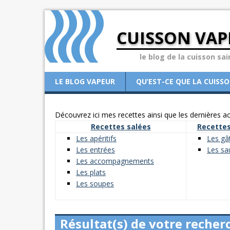
CUISSON VAP
le blog de la cuisson sai
LE BLOG VAPEUR
QU’EST-CE QUE LA CUISS
Découvrez ici mes recettes ainsi que les dernières act
Recettes salées
Recettes
Les apéritifs
Les gâ
Les entrées
Les sa
Les accompagnements
Les plats
Les soupes
Résultat(s) de votre recher