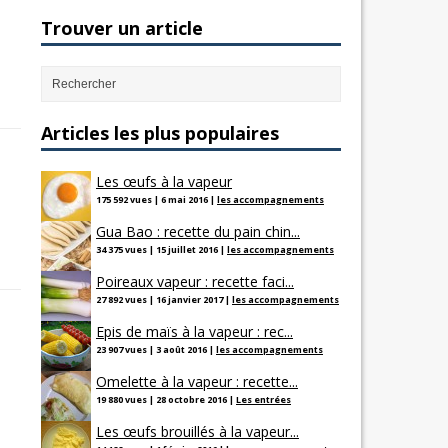
Trouver un article
Articles les plus populaires
Les œufs à la vapeur
175 592 vues
|
6 mai 2016
|
les accompagnements
a
Gua Bao : recette du pain chin...
34 375 vues
|
15 juillet 2016
|
les accompagnements
Poireaux vapeur : recette faci...
27 892 vues
|
16 janvier 2017
|
les accompagnements
Epis de maïs à la vapeur : rec...
23 907 vues
|
3 août 2016
|
les accompagnements
Omelette à la vapeur : recette...
19 880 vues
|
28 octobre 2016
|
Les entrées
Les œufs brouillés à la vapeur...