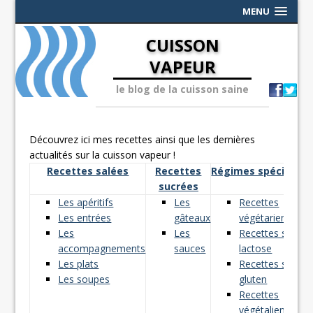
MENU
CUISSON
VAPEUR
le blog de la cuisson saine
Découvrez ici mes recettes ainsi que les dernières
actualités sur la cuisson vapeur !
Recettes salées
Recettes
Régimes spéciaux
sucrées
Les apéritifs
Les
Recettes
Les entrées
gâteaux
végétariennes
Les
Les
Recettes sans
accompagnements
sauces
lactose
Les plats
Recettes sans
Les soupes
gluten
Recettes
végétaliennes