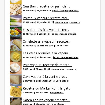
Gua Bao : recette du pain chin...
34 374 vues
|
15 juillet 2016
|
les accompagnements
Poireaux vapeur : recette faci...
27 892 vues
|
16 janvier 2017
|
les accompagnements
Epis de maïs à la vapeur : rec...
23 904 vues
|
3 août 2016
|
les accompagnements
Omelette à la vapeur : recette...
19 880 vues
|
28 octobre 2016
|
Les entrées
Les œufs brouillés à la vapeur...
14 121 vues
|
1 février 2016
|
les accompagnements
Pain vapeur : recette de manto...
8 312 vues
|
21 avril 2016
|
les accompagnements
Cake vapeur à la vanille : rec...
8 209 vues
|
2 décembre 2016
|
Les gâteaux
Recette du Ma Lai Koh : le gât...
7 763 vues
|
3 mars 2016
|
Les gâteaux
Gâteau de riz vapeur : recette...
7 618 vues
|
6 janvier 2017
|
Les gâteaux