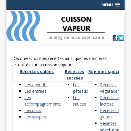
MENU
CUISSON
VAPEUR
le blog de la cuisson saine
Découvrez ici mes recettes ainsi que les dernières
actualités sur la cuisson vapeur !
Recettes salées
Recettes
Régimes spéciaux
sucrées
Les apéritifs
Les
Recettes
Les entrées
gâteaux
végétariennes
Les
Les
Recettes sans
accompagnements
sauces
lactose
Les plats
Recettes sans
Les soupes
gluten
Recettes
végétaliennes