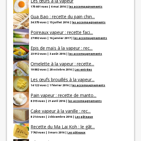
Les œufs à la vapeur
175 601 vues
|
6 mai 2016
|
les accompagnements
Gua Bao : recette du pain chin...
34 375 vues
|
15 juillet 2016
|
les accompagnements
Poireaux vapeur : recette faci...
27 892 vues
|
16 janvier 2017
|
les accompagnements
Epis de maïs à la vapeur : rec...
23 912 vues
|
3 août 2016
|
les accompagnements
Omelette à la vapeur : recette...
19 882 vues
|
28 octobre 2016
|
Les entrées
Les œufs brouillés à la vapeur...
14 122 vues
|
1 février 2016
|
les accompagnements
Pain vapeur : recette de manto...
8 315 vues
|
21 avril 2016
|
les accompagnements
Cake vapeur à la vanille : rec...
8 214 vues
|
2 décembre 2016
|
Les gâteaux
Recette du Ma Lai Koh : le gât...
7 763 vues
|
3 mars 2016
|
Les gâteaux