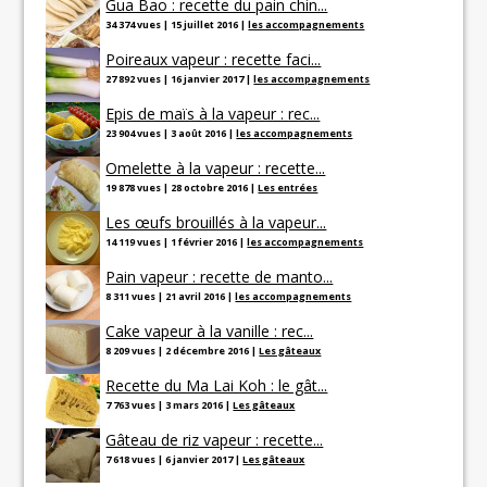
Gua Bao : recette du pain chin...
34 374 vues
|
15 juillet 2016
|
les accompagnements
Poireaux vapeur : recette faci...
27 892 vues
|
16 janvier 2017
|
les accompagnements
Epis de maïs à la vapeur : rec...
23 904 vues
|
3 août 2016
|
les accompagnements
Omelette à la vapeur : recette...
19 878 vues
|
28 octobre 2016
|
Les entrées
Les œufs brouillés à la vapeur...
14 119 vues
|
1 février 2016
|
les accompagnements
Pain vapeur : recette de manto...
8 311 vues
|
21 avril 2016
|
les accompagnements
Cake vapeur à la vanille : rec...
8 209 vues
|
2 décembre 2016
|
Les gâteaux
Recette du Ma Lai Koh : le gât...
7 763 vues
|
3 mars 2016
|
Les gâteaux
Gâteau de riz vapeur : recette...
7 618 vues
|
6 janvier 2017
|
Les gâteaux