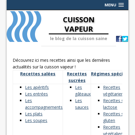
MENU
CUISSON
VAPEUR
le blog de la cuisson saine
Découvrez ici mes recettes ainsi que les dernières
actualités sur la cuisson vapeur !
Recettes salées
Recettes
Régimes spéciaux
sucrées
Les apéritifs
Les
Recettes
Les entrées
gâteaux
végétariennes
Les
Les
Recettes sans
accompagnements
sauces
lactose
Les plats
Recettes sans
Les soupes
gluten
Recettes
végétaliennes