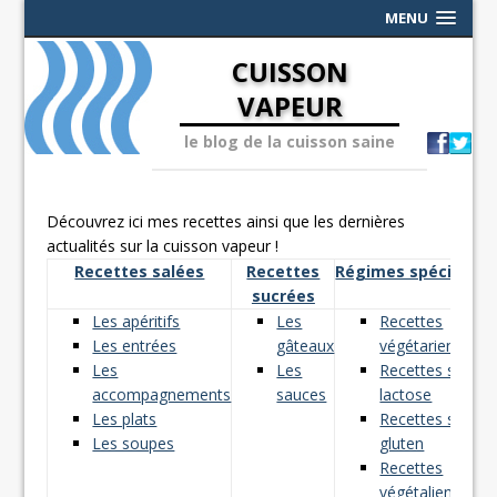
MENU
CUISSON
VAPEUR
le blog de la cuisson saine
Découvrez ici mes recettes ainsi que les dernières
actualités sur la cuisson vapeur !
Recettes salées
Recettes
Régimes spéciaux
sucrées
Les apéritifs
Les
Recettes
Les entrées
gâteaux
végétariennes
Les
Les
Recettes sans
accompagnements
sauces
lactose
Les plats
Recettes sans
Les soupes
gluten
Recettes
végétaliennes