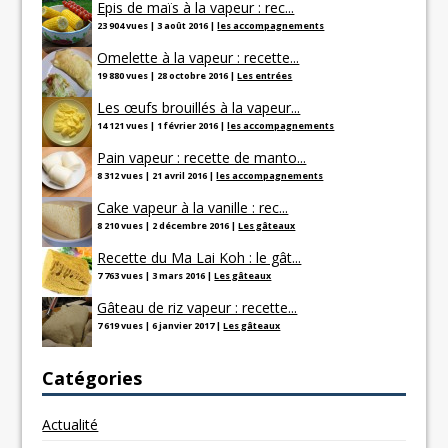
Epis de maïs à la vapeur : rec...
23 904 vues
|
3 août 2016
|
les accompagnements
Omelette à la vapeur : recette...
19 880 vues
|
28 octobre 2016
|
Les entrées
Les œufs brouillés à la vapeur...
14 121 vues
|
1 février 2016
|
les accompagnements
Pain vapeur : recette de manto...
8 312 vues
|
21 avril 2016
|
les accompagnements
Cake vapeur à la vanille : rec...
8 210 vues
|
2 décembre 2016
|
Les gâteaux
Recette du Ma Lai Koh : le gât...
7 763 vues
|
3 mars 2016
|
Les gâteaux
Gâteau de riz vapeur : recette...
7 619 vues
|
6 janvier 2017
|
Les gâteaux
Catégories
Actualité