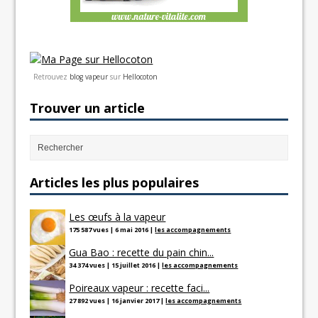
Retrouvez
blog vapeur
sur
Hellocoton
Trouver un article
Articles les plus populaires
Les œufs à la vapeur
175 587 vues
|
6 mai 2016
|
les accompagnements
Gua Bao : recette du pain chin...
34 374 vues
|
15 juillet 2016
|
les accompagnements
Poireaux vapeur : recette faci...
27 892 vues
|
16 janvier 2017
|
les accompagnements