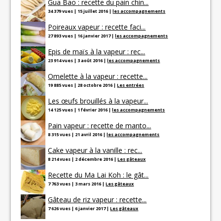
Gua Bao : recette du pain chin...
34 379 vues
|
15 juillet 2016
|
les accompagnements
Poireaux vapeur : recette faci...
27 893 vues
|
16 janvier 2017
|
les accompagnements
Epis de maïs à la vapeur : rec...
23 914 vues
|
3 août 2016
|
les accompagnements
Omelette à la vapeur : recette...
19 885 vues
|
28 octobre 2016
|
Les entrées
Les œufs brouillés à la vapeur...
14 125 vues
|
1 février 2016
|
les accompagnements
Pain vapeur : recette de manto...
8 315 vues
|
21 avril 2016
|
les accompagnements
Cake vapeur à la vanille : rec...
8 214 vues
|
2 décembre 2016
|
Les gâteaux
Recette du Ma Lai Koh : le gât...
7 763 vues
|
3 mars 2016
|
Les gâteaux
Gâteau de riz vapeur : recette...
7 626 vues
|
6 janvier 2017
|
Les gâteaux