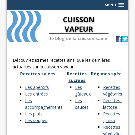
MENU
CUISSON
VAPEUR
le blog de la cuisson saine
Découvrez ici mes recettes ainsi que les dernières
actualités sur la cuisson vapeur !
Recettes salées
Recettes
Régimes spéciaux
sucrées
Les apéritifs
Les
Recettes
Les entrées
gâteaux
végétariennes
Les
Les
Recettes sans
accompagnements
sauces
lactose
Les plats
Recettes sans
Les soupes
gluten
Recettes
végétaliennes