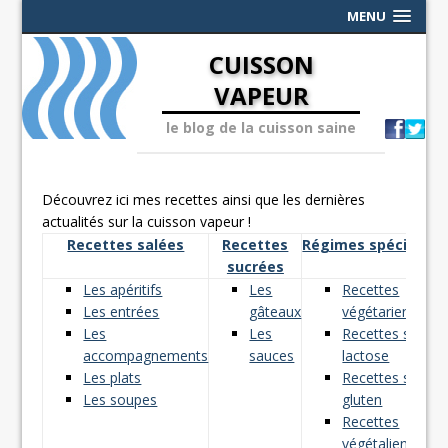
MENU
CUISSON
VAPEUR
le blog de la cuisson saine
Découvrez ici mes recettes ainsi que les dernières
actualités sur la cuisson vapeur !
Recettes salées
Recettes
Régimes spéciaux
sucrées
Les apéritifs
Les
Recettes
Les entrées
gâteaux
végétariennes
Les
Les
Recettes sans
accompagnements
sauces
lactose
Les plats
Recettes sans
Les soupes
gluten
Recettes
végétaliennes