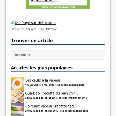
Retrouvez
blog vapeur
sur
Hellocoton
Trouver un article
Articles les plus populaires
Les œufs à la vapeur
175 592 vues
|
6 mai 2016
|
les accompagnements
Gua Bao : recette du pain chin...
34 375 vues
|
15 juillet 2016
|
les accompagnements
Poireaux vapeur : recette faci...
27 892 vues
|
16 janvier 2017
|
les accompagnements