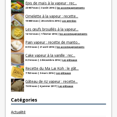
Epis de maïs à la vapeur : rec...
23 907 vues
|
3 août 2016
|
les accompagnements
Omelette à la vapeur : recette...
19 880 vues
|
28 octobre 2016
|
Les entrées
Les œufs brouillés à la vapeur...
14 122 vues
|
1 février 2016
|
les accompagnements
Pain vapeur : recette de manto...
8 313 vues
|
21 avril 2016
|
les accompagnements
Cake vapeur à la vanille : rec...
8 214 vues
|
2 décembre 2016
|
Les gâteaux
Recette du Ma Lai Koh : le gât...
7 763 vues
|
3 mars 2016
|
Les gâteaux
Gâteau de riz vapeur : recette...
7 619 vues
|
6 janvier 2017
|
Les gâteaux
Catégories
Actualité