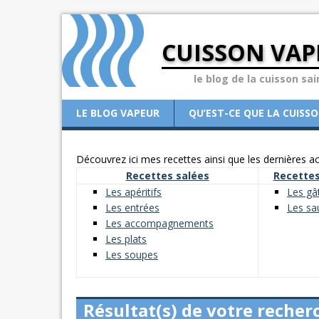
CUISSON VAP
le blog de la cuisson sai
LE BLOG VAPEUR
QU’EST-CE QUE LA CUISS
Découvrez ici mes recettes ainsi que les dernières act
Recettes salées
Recettes
Les apéritifs
Les gâ
Les entrées
Les sa
Les accompagnements
Les plats
Les soupes
Résultat(s) de votre recher