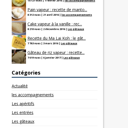
14 121 vues
|
1 février 2016
|
les accompagnements
Pain vapeur : recette de manto...
8 312 vues
|
21 avril 2016
|
les accompagnements
Cake vapeur à la vanille : rec...
8 210 vues
|
2 décembre 2016
|
Les gâteaux
Recette du Ma Lai Koh : le gât...
7 763 vues
|
3 mars 2016
|
Les gâteaux
Gâteau de riz vapeur : recette...
7 619 vues
|
6 janvier 2017
|
Les gâteaux
Catégories
Actualité
les accompagnements
Les apéritifs
Les entrées
Les gâteaux