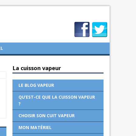
EL
La cuisson vapeur
LE BLOG VAPEUR
QU’EST-CE QUE LA CUISSON VAPEUR
?
CHOISIR SON CUIT VAPEUR
MON MATÉRIEL