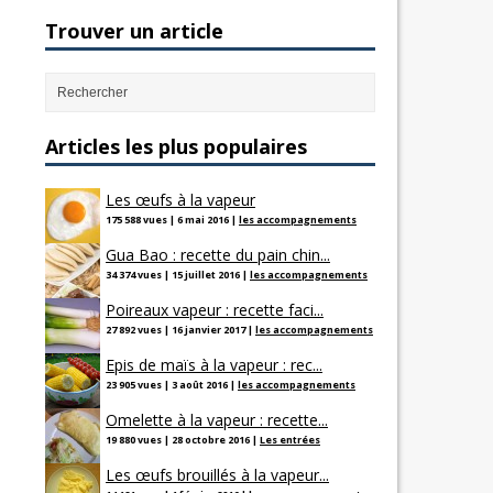
Trouver un article
Articles les plus populaires
Les œufs à la vapeur
175 588 vues
|
6 mai 2016
|
les accompagnements
Gua Bao : recette du pain chin...
34 374 vues
|
15 juillet 2016
|
les accompagnements
Poireaux vapeur : recette faci...
27 892 vues
|
16 janvier 2017
|
les accompagnements
Epis de maïs à la vapeur : rec...
23 905 vues
|
3 août 2016
|
les accompagnements
Omelette à la vapeur : recette...
19 880 vues
|
28 octobre 2016
|
Les entrées
Les œufs brouillés à la vapeur...