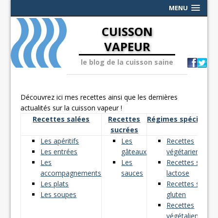
MENU
CUISSON
VAPEUR
le blog de la cuisson saine
Découvrez ici mes recettes ainsi que les dernières
actualités sur la cuisson vapeur !
Recettes salées
Recettes
Régimes spéciaux
sucrées
Les apéritifs
Les
Recettes
Les entrées
gâteaux
végétariennes
Les
Les
Recettes sans
accompagnements
sauces
lactose
Les plats
Recettes sans
Les soupes
gluten
Recettes
végétaliennes