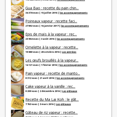
Gua Bao : recette du pain chin...
34 374 vues
|
15 juillet 2016
|
les accompagnements
Poireaux vapeur : recette faci...
27 892 vues
|
16 janvier 2017
|
les accompagnements
Epis de maïs à la vapeur : rec...
23 904 vues
|
3 août 2016
|
les accompagnements
Omelette à la vapeur : recette...
19 880 vues
|
28 octobre 2016
|
Les entrées
Les œufs brouillés à la vapeur...
14 121 vues
|
1 février 2016
|
les accompagnements
Pain vapeur : recette de manto...
8 312 vues
|
21 avril 2016
|
les accompagnements
Cake vapeur à la vanille : rec...
8 209 vues
|
2 décembre 2016
|
Les gâteaux
Recette du Ma Lai Koh : le gât...
7 763 vues
|
3 mars 2016
|
Les gâteaux
Gâteau de riz vapeur : recette...