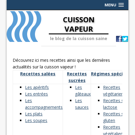
MENU
CUISSON
VAPEUR
le blog de la cuisson saine
Découvrez ici mes recettes ainsi que les dernières
actualités sur la cuisson vapeur !
Recettes salées
Recettes
Régimes spéciaux
sucrées
Les apéritifs
Les
Recettes
Les entrées
gâteaux
végétariennes
Les
Les
Recettes sans
accompagnements
sauces
lactose
Les plats
Recettes sans
Les soupes
gluten
Recettes
végétaliennes