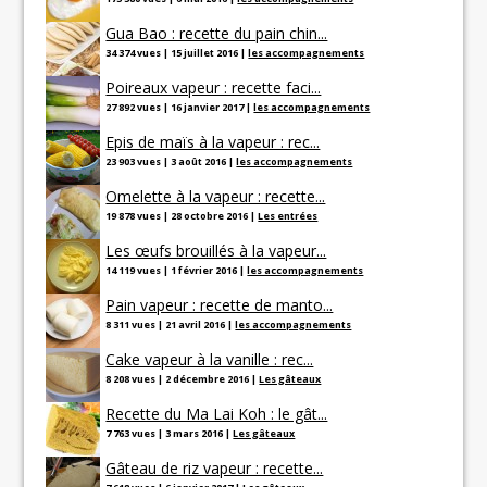
Gua Bao : recette du pain chin...
34 374 vues
|
15 juillet 2016
|
les accompagnements
Poireaux vapeur : recette faci...
27 892 vues
|
16 janvier 2017
|
les accompagnements
Epis de maïs à la vapeur : rec...
23 903 vues
|
3 août 2016
|
les accompagnements
Omelette à la vapeur : recette...
19 878 vues
|
28 octobre 2016
|
Les entrées
Les œufs brouillés à la vapeur...
14 119 vues
|
1 février 2016
|
les accompagnements
Pain vapeur : recette de manto...
8 311 vues
|
21 avril 2016
|
les accompagnements
Cake vapeur à la vanille : rec...
8 208 vues
|
2 décembre 2016
|
Les gâteaux
Recette du Ma Lai Koh : le gât...
7 763 vues
|
3 mars 2016
|
Les gâteaux
Gâteau de riz vapeur : recette...