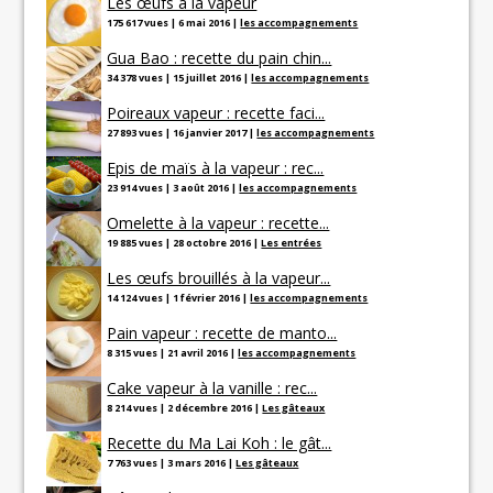
Les œufs à la vapeur
175 617 vues
|
6 mai 2016
|
les accompagnements
Gua Bao : recette du pain chin...
34 378 vues
|
15 juillet 2016
|
les accompagnements
Poireaux vapeur : recette faci...
27 893 vues
|
16 janvier 2017
|
les accompagnements
Epis de maïs à la vapeur : rec...
23 914 vues
|
3 août 2016
|
les accompagnements
Omelette à la vapeur : recette...
19 885 vues
|
28 octobre 2016
|
Les entrées
Les œufs brouillés à la vapeur...
14 124 vues
|
1 février 2016
|
les accompagnements
Pain vapeur : recette de manto...
8 315 vues
|
21 avril 2016
|
les accompagnements
Cake vapeur à la vanille : rec...
8 214 vues
|
2 décembre 2016
|
Les gâteaux
Recette du Ma Lai Koh : le gât...
7 763 vues
|
3 mars 2016
|
Les gâteaux