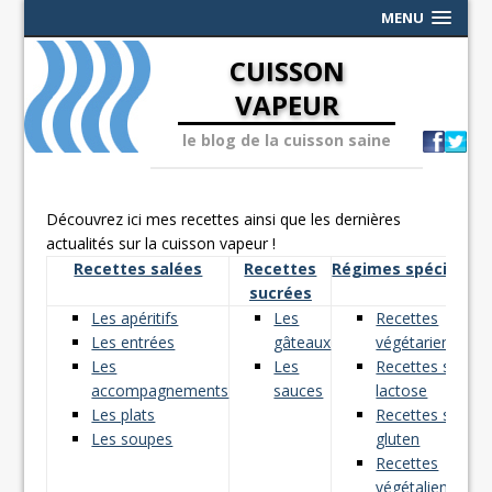
MENU
CUISSON
VAPEUR
le blog de la cuisson saine
Découvrez ici mes recettes ainsi que les dernières
actualités sur la cuisson vapeur !
Recettes salées
Recettes
Régimes spéciaux
sucrées
Les apéritifs
Les
Recettes
Les entrées
gâteaux
végétariennes
Les
Les
Recettes sans
accompagnements
sauces
lactose
Les plats
Recettes sans
Les soupes
gluten
Recettes
végétaliennes