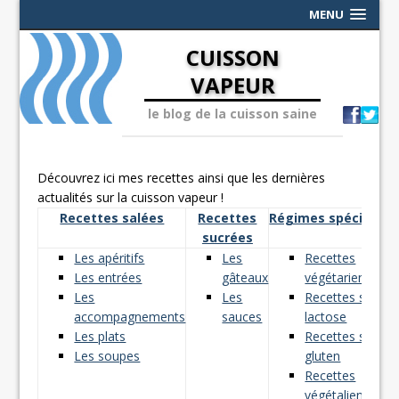
MENU
CUISSON
VAPEUR
le blog de la cuisson saine
Découvrez ici mes recettes ainsi que les dernières
actualités sur la cuisson vapeur !
Recettes salées
Recettes
Régimes spéciaux
sucrées
Les apéritifs
Les
Recettes
Les entrées
gâteaux
végétariennes
Les
Les
Recettes sans
accompagnements
sauces
lactose
Les plats
Recettes sans
Les soupes
gluten
Recettes
végétaliennes