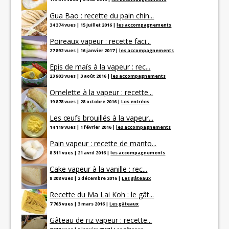
Gua Bao : recette du pain chin...
34 374 vues
|
15 juillet 2016
|
les accompagnements
Poireaux vapeur : recette faci...
27 892 vues
|
16 janvier 2017
|
les accompagnements
Epis de maïs à la vapeur : rec...
23 903 vues
|
3 août 2016
|
les accompagnements
Omelette à la vapeur : recette...
19 878 vues
|
28 octobre 2016
|
Les entrées
Les œufs brouillés à la vapeur...
14 119 vues
|
1 février 2016
|
les accompagnements
Pain vapeur : recette de manto...
8 311 vues
|
21 avril 2016
|
les accompagnements
Cake vapeur à la vanille : rec...
8 208 vues
|
2 décembre 2016
|
Les gâteaux
Recette du Ma Lai Koh : le gât...
7 763 vues
|
3 mars 2016
|
Les gâteaux
Gâteau de riz vapeur : recette...