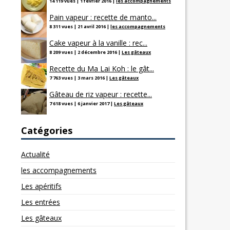
14 119 vues
|
1 février 2016
|
les accompagnements
Pain vapeur : recette de manto...
8 311 vues
|
21 avril 2016
|
les accompagnements
Cake vapeur à la vanille : rec...
8 209 vues
|
2 décembre 2016
|
Les gâteaux
Recette du Ma Lai Koh : le gât...
7 763 vues
|
3 mars 2016
|
Les gâteaux
Gâteau de riz vapeur : recette...
7 618 vues
|
6 janvier 2017
|
Les gâteaux
Catégories
Actualité
les accompagnements
Les apéritifs
Les entrées
Les gâteaux