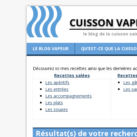
CUISSON VAP
le blog de la cuisson sai
LE BLOG VAPEUR
QU’EST-CE QUE LA CUISS
Découvrez ici mes recettes ainsi que les dernières act
Recettes salées
Recettes
Les apéritifs
Les gâ
Les entrées
Les sa
Les accompagnements
Les plats
Les soupes
Résultat(s) de votre recher