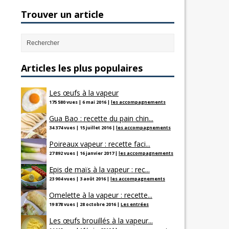
Trouver un article
Articles les plus populaires
Les œufs à la vapeur
175 580 vues
|
6 mai 2016
|
les accompagnements
Gua Bao : recette du pain chin...
34 374 vues
|
15 juillet 2016
|
les accompagnements
Poireaux vapeur : recette faci...
27 892 vues
|
16 janvier 2017
|
les accompagnements
Epis de maïs à la vapeur : rec...
23 904 vues
|
3 août 2016
|
les accompagnements
Omelette à la vapeur : recette...
19 878 vues
|
28 octobre 2016
|
Les entrées
Les œufs brouillés à la vapeur...