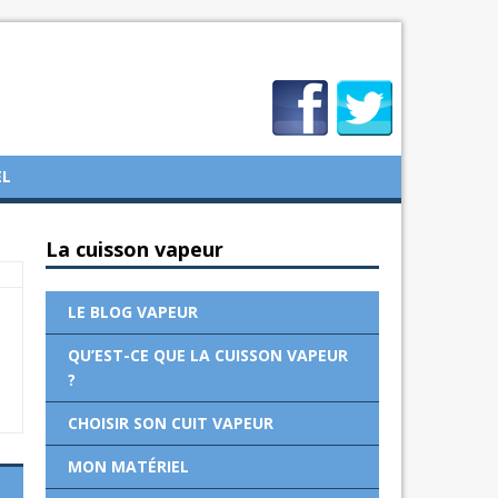
EL
La cuisson vapeur
LE BLOG VAPEUR
QU’EST-CE QUE LA CUISSON VAPEUR
?
CHOISIR SON CUIT VAPEUR
MON MATÉRIEL