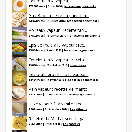
Les œufs à la vapeur
175 583 vues
|
6 mai 2016
|
les accompagnements
Gua Bao : recette du pain chin...
34 374 vues
|
15 juillet 2016
|
les accompagnements
Poireaux vapeur : recette faci...
27 892 vues
|
16 janvier 2017
|
les accompagnements
Epis de maïs à la vapeur : rec...
23 904 vues
|
3 août 2016
|
les accompagnements
Omelette à la vapeur : recette...
19 880 vues
|
28 octobre 2016
|
Les entrées
Les œufs brouillés à la vapeur...
14 121 vues
|
1 février 2016
|
les accompagnements
Pain vapeur : recette de manto...
8 311 vues
|
21 avril 2016
|
les accompagnements
Cake vapeur à la vanille : rec...
8 209 vues
|
2 décembre 2016
|
Les gâteaux
Recette du Ma Lai Koh : le gât...
7 763 vues
|
3 mars 2016
|
Les gâteaux