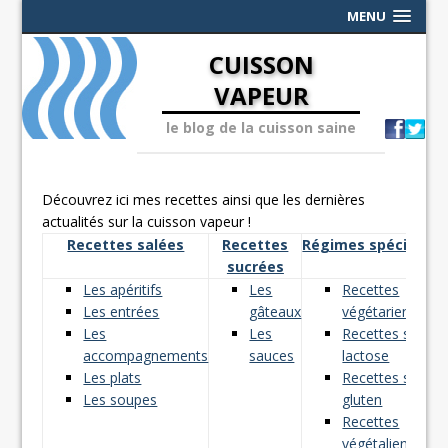
MENU
CUISSON
VAPEUR
le blog de la cuisson saine
Découvrez ici mes recettes ainsi que les dernières
actualités sur la cuisson vapeur !
Recettes salées
Recettes
Régimes spéciaux
sucrées
Les apéritifs
Les
Recettes
Les entrées
gâteaux
végétariennes
Les
Les
Recettes sans
accompagnements
sauces
lactose
Les plats
Recettes sans
Les soupes
gluten
Recettes
végétaliennes