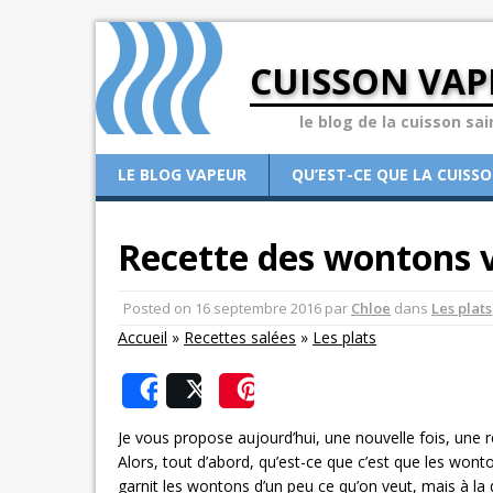
CUISSON VAP
le blog de la cuisson sai
LE BLOG VAPEUR
QU’EST-CE QUE LA CUISS
Recette des wontons v
Posted on
16 septembre 2016
par
Chloe
dans
Les plats
Accueil
»
Recettes salées
»
Les plats
Share
Post
Save
Je vous propose aujourd’hui, une nouvelle fois, une r
Alors, tout d’abord, qu’est-ce que c’est que les wonto
garnit les wontons d’un peu ce qu’on veut, mais à la 