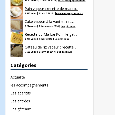
14 122 vues
|
1 février 2016
|
les accompagnements
Pain vapeur : recette de manto...
8 315 vues
|
21 avril 2016
|
les accompagnements
Cake vapeur à la vanille : rec...
8 214 vues
|
2 décembre 2016
|
Les gâteaux
Recette du Ma Lai Koh : le gât...
7 763 vues
|
3 mars 2016
|
Les gâteaux
Gâteau de riz vapeur : recette...
7 622 vues
|
6 janvier 2017
|
Les gâteaux
Catégories
Actualité
les accompagnements
Les apéritifs
Les entrées
Les gâteaux