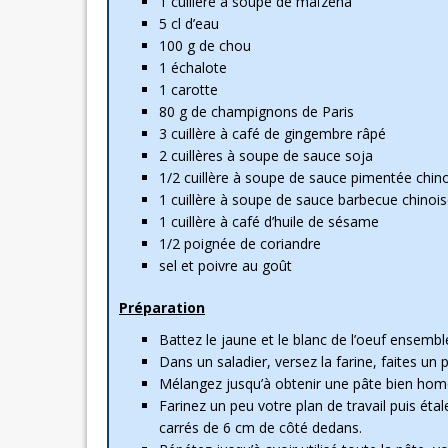
1 cuillère à soupe de maïzena
5 cl d’eau
100 g de chou
1 échalote
1 carotte
80 g de champignons de Paris
3 cuillère à café de gingembre râpé
2 cuillères à soupe de sauce soja
1/2 cuillère à soupe de sauce pimentée chino
1 cuillère à soupe de sauce barbecue chinoi
1 cuillère à café d’huile de sésame
1/2 poignée de coriandre
sel et poivre au goût
Préparation
Battez le jaune et le blanc de l’oeuf ensembl
Dans un saladier, versez la farine, faites un pu
Mélangez jusqu’à obtenir une pâte bien hom
Farinez un peu votre plan de travail puis ét
carrés de 6 cm de côté dedans.