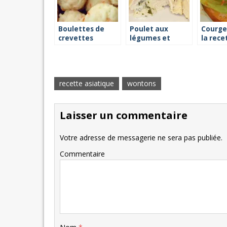
Boulettes de
Poulet aux
Courge
crevettes
légumes et
la rece
vapeur : recette
sauce moutarde
: recette vapeur
recette asiatique
wontons
Laisser un commentaire
Votre adresse de messagerie ne sera pas publiée.
Commentaire