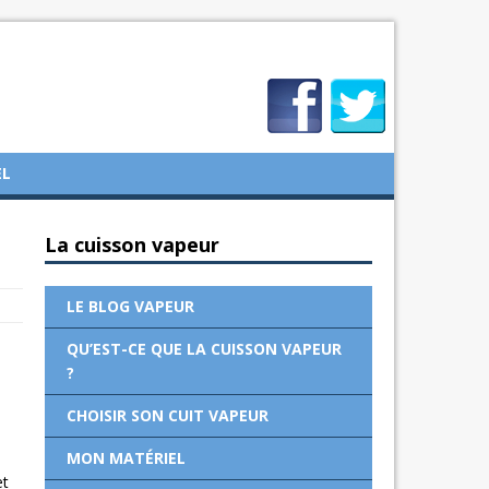
EL
La cuisson vapeur
LE BLOG VAPEUR
QU’EST-CE QUE LA CUISSON VAPEUR
?
CHOISIR SON CUIT VAPEUR
MON MATÉRIEL
et