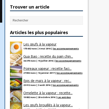
Trouver un article
Articles les plus populaires
Les œufs à la vapeur
175 602 vues
|
6 mai 2016
|
les accompagnements
Gua Bao : recette du pain chin...
34 375 vues
|
15 juillet 2016
|
les accompagnements
Poireaux vapeur : recette faci...
27 892 vues
|
16 janvier 2017
|
les accompagnements
Epis de maïs à la vapeur : rec...
23 912 vues
|
3 août 2016
|
les accompagnements
Omelette à la vapeur : recette...
19 882 vues
|
28 octobre 2016
|
Les entrées
Les œufs brouillés à la vapeur...