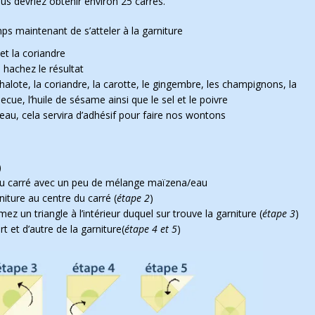
ous devriez obtenir environ 25 carrés.
ps maintenant de s’atteler à la garniture
et la coriandre
 hachez le résultat
chalote, la coriandre, la carotte, le gingembre, les champignons, la
cue, l’huile de sésame ainsi que le sel et le poivre
eau, cela servira d’adhésif pour faire nos wontons
)
 du carré avec un peu de mélange maïzena/eau
iture au centre du carré (
étape 2
)
z un triangle à l’intérieur duquel sur trouve la garniture (
étape 3
)
t et d’autre de la garniture(
étape 4 et 5
)