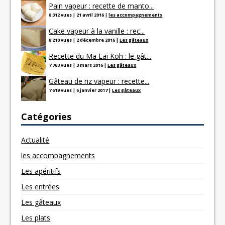
Pain vapeur : recette de manto...
8 312 vues
|
21 avril 2016
|
les accompagnements
Cake vapeur à la vanille : rec...
8 210 vues
|
2 décembre 2016
|
Les gâteaux
Recette du Ma Lai Koh : le gât...
7 763 vues
|
3 mars 2016
|
Les gâteaux
Gâteau de riz vapeur : recette...
7 619 vues
|
6 janvier 2017
|
Les gâteaux
Catégories
Actualité
les accompagnements
Les apéritifs
Les entrées
Les gâteaux
Les plats