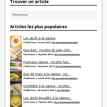
Trouver un article
Articles les plus populaires
Les œufs à la vapeur
175 587 vues
|
6 mai 2016
|
les accompagnements
Gua Bao : recette du pain chin...
34 374 vues
|
15 juillet 2016
|
les accompagnements
Poireaux vapeur : recette faci...
27 892 vues
|
16 janvier 2017
|
les accompagnements
Epis de maïs à la vapeur : rec...
23 904 vues
|
3 août 2016
|
les accompagnements
Omelette à la vapeur : recette...
19 880 vues
|
28 octobre 2016
|
Les entrées
Les œufs brouillés à la vapeur...
14 121 vues
|
1 février 2016
|
les accompagnements