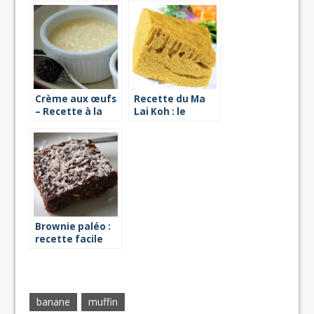
Crème aux œufs
Recette du Ma
– Recette à la
Lai Koh : le
vapeur
gâteau éponge
chinois
Brownie paléo :
recette facile
banane
muffin