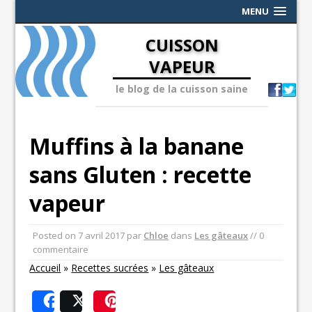
MENU
CUISSON
VAPEUR
le blog de la cuisson saine
Muffins à la banane
sans Gluten : recette
vapeur
Posted on
7 avril 2017
par
Chloe
dans
Les gâteaux
// 0
commentaire
Accueil
»
Recettes sucrées
»
Les gâteaux
Share
Post
Save