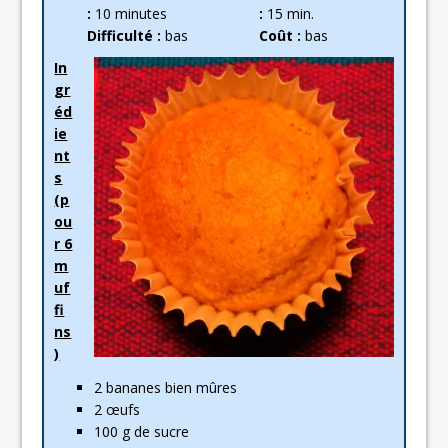
:
10 minutes
:
15 min.
Difficulté :
bas
Coût :
bas
In
gr
éd
ie
nt
s
(p
ou
r 6
m
uf
fi
ns
)
2 bananes bien mûres
2 œufs
100 g de sucre