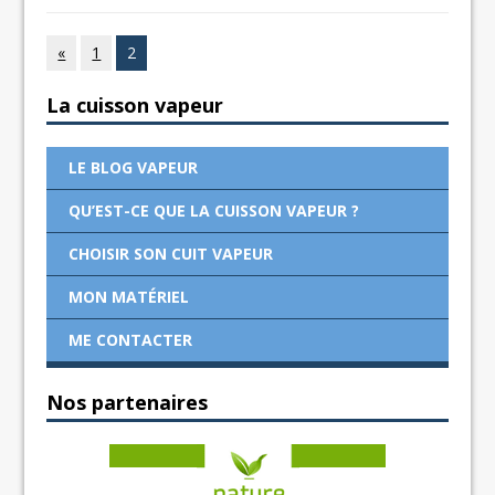
«
1
2
La cuisson vapeur
LE BLOG VAPEUR
QU’EST-CE QUE LA CUISSON VAPEUR ?
CHOISIR SON CUIT VAPEUR
MON MATÉRIEL
ME CONTACTER
Nos partenaires