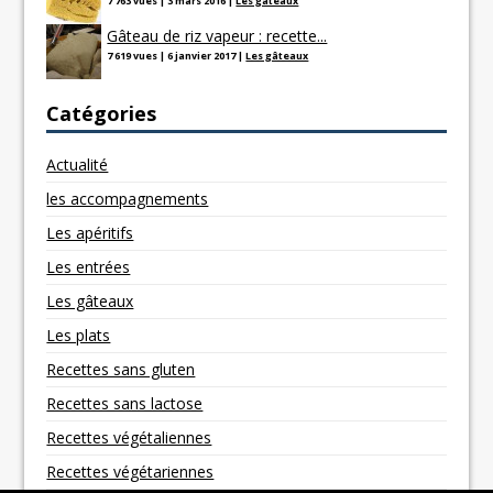
7 763 vues
|
3 mars 2016
|
Les gâteaux
Gâteau de riz vapeur : recette...
7 619 vues
|
6 janvier 2017
|
Les gâteaux
Catégories
Actualité
les accompagnements
Les apéritifs
Les entrées
Les gâteaux
Les plats
Recettes sans gluten
Recettes sans lactose
Recettes végétaliennes
Recettes végétariennes