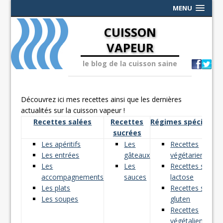
MENU
CUISSON
VAPEUR
le blog de la cuisson saine
Découvrez ici mes recettes ainsi que les dernières
actualités sur la cuisson vapeur !
Recettes salées
Recettes
Régimes spéciaux
sucrées
Les apéritifs
Les
Recettes
Les entrées
gâteaux
végétariennes
Les
Les
Recettes sans
accompagnements
sauces
lactose
Les plats
Recettes sans
Les soupes
gluten
Recettes
végétaliennes