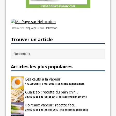
Retrouvez
blog vapeur
sur
Hellocoton
Trouver un article
Articles les plus populaires
Les œufs à la vapeur
175 569 vues
|
6 mai 2016
|
les accompagnements
Gua Bao : recette du pain chin...
34 373 vues
|
15 juillet 2016
|
les accompagnements
Poireaux vapeur : recette faci...
27 892 vues
|
16 janvier 2017
|
les accompagnements