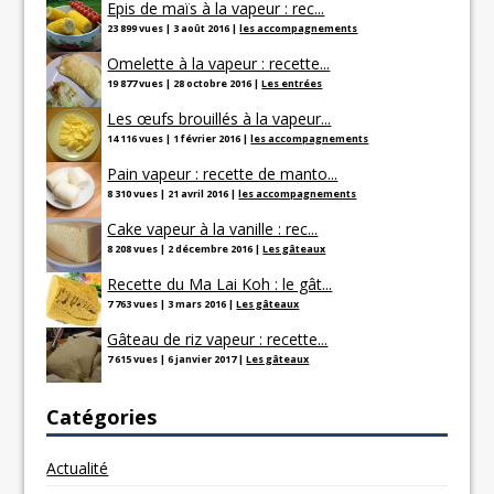
Epis de maïs à la vapeur : rec...
23 899 vues
|
3 août 2016
|
les accompagnements
Omelette à la vapeur : recette...
19 877 vues
|
28 octobre 2016
|
Les entrées
Les œufs brouillés à la vapeur...
14 116 vues
|
1 février 2016
|
les accompagnements
Pain vapeur : recette de manto...
8 310 vues
|
21 avril 2016
|
les accompagnements
Cake vapeur à la vanille : rec...
8 208 vues
|
2 décembre 2016
|
Les gâteaux
Recette du Ma Lai Koh : le gât...
7 763 vues
|
3 mars 2016
|
Les gâteaux
Gâteau de riz vapeur : recette...
7 615 vues
|
6 janvier 2017
|
Les gâteaux
Catégories
Actualité