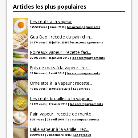
Articles les plus populaires
Les œufs à la vapeur
175 583 vues
|
6 mai 2016
|
les accompagnements
Gua Bao : recette du pain chin...
34 374 vues
|
15 juillet 2016
|
les accompagnements
Poireaux vapeur : recette faci...
27 892 vues
|
16 janvier 2017
|
les accompagnements
Epis de maïs à la vapeur : rec...
23 904 vues
|
3 août 2016
|
les accompagnements
Omelette à la vapeur : recette...
19 880 vues
|
28 octobre 2016
|
Les entrées
Les œufs brouillés à la vapeur...
14 121 vues
|
1 février 2016
|
les accompagnements
Pain vapeur : recette de manto...
8 311 vues
|
21 avril 2016
|
les accompagnements
Cake vapeur à la vanille : rec...
8 209 vues
|
2 décembre 2016
|
Les gâteaux