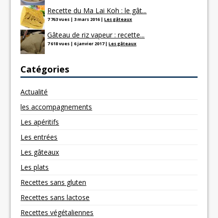
Recette du Ma Lai Koh : le gât...
7 763 vues
|
3 mars 2016
|
Les gâteaux
Gâteau de riz vapeur : recette...
7 618 vues
|
6 janvier 2017
|
Les gâteaux
Catégories
Actualité
les accompagnements
Les apéritifs
Les entrées
Les gâteaux
Les plats
Recettes sans gluten
Recettes sans lactose
Recettes végétaliennes