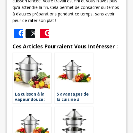
cuisson lancée, votre travail est fini et vous n’avez plus
qu’à attendre la fin. Cela permet de consacrer du temps
à d’autres préparations pendant ce temps, sans avoir
peur de rater son plat !
Share
Post
Save
Ces Articles Pourraient Vous Intéresser :
La cuisson à la
5 avantages de
vapeur douce :
la cuisine à
quels sont ses
vapeur
avantages ?