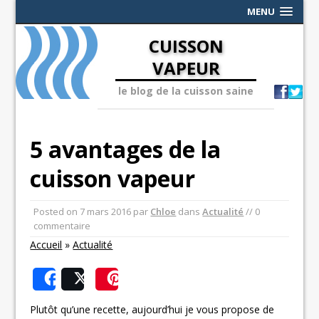
MENU
CUISSON
VAPEUR
le blog de la cuisson saine
5 avantages de la
cuisson vapeur
Posted on
7 mars 2016
par
Chloe
dans
Actualité
// 0
commentaire
Accueil
»
Actualité
Share
Post
Save
Plutôt qu’une recette, aujourd’hui je vous propose de