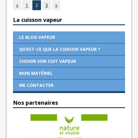
«
1
2
3
»
La cuisson vapeur
LE BLOG VAPEUR
QU’EST-CE QUE LA CUISSON VAPEUR ?
CHOISIR SON CUIT VAPEUR
MON MATÉRIEL
ME CONTACTER
Nos partenaires