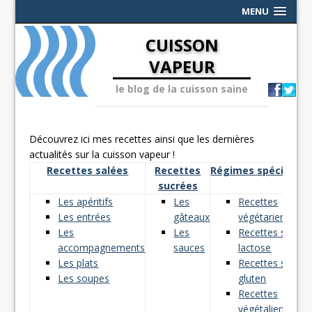
MENU
CUISSON
VAPEUR
le blog de la cuisson saine
Découvrez ici mes recettes ainsi que les dernières
actualités sur la cuisson vapeur !
Recettes salées
Recettes
Régimes spéciaux
sucrées
Les apéritifs
Les
Recettes
Les entrées
gâteaux
végétariennes
Les
Les
Recettes sans
accompagnements
sauces
lactose
Les plats
Recettes sans
Les soupes
gluten
Recettes
végétaliennes