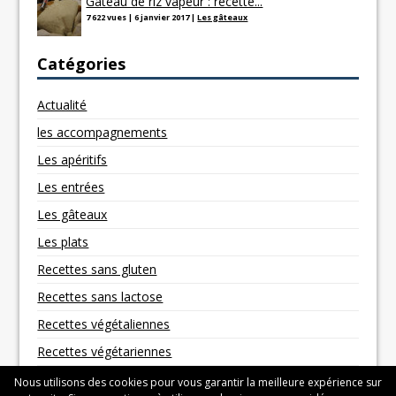
Gâteau de riz vapeur : recette...
7 622 vues
|
6 janvier 2017
|
Les gâteaux
Catégories
Actualité
les accompagnements
Les apéritifs
Les entrées
Les gâteaux
Les plats
Recettes sans gluten
Recettes sans lactose
Recettes végétaliennes
Recettes végétariennes
Nous utilisons des cookies pour vous garantir la meilleure expérience sur