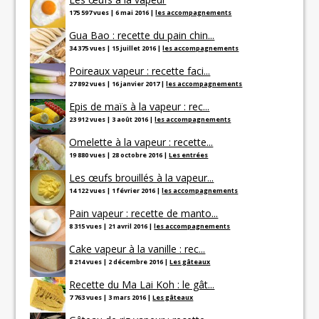
175 597 vues
|
6 mai 2016
|
les accompagnements
Gua Bao : recette du pain chin...
34 375 vues
|
15 juillet 2016
|
les accompagnements
Poireaux vapeur : recette faci...
27 892 vues
|
16 janvier 2017
|
les accompagnements
Epis de maïs à la vapeur : rec...
23 912 vues
|
3 août 2016
|
les accompagnements
Omelette à la vapeur : recette...
19 880 vues
|
28 octobre 2016
|
Les entrées
Les œufs brouillés à la vapeur...
14 122 vues
|
1 février 2016
|
les accompagnements
Pain vapeur : recette de manto...
8 315 vues
|
21 avril 2016
|
les accompagnements
Cake vapeur à la vanille : rec...
8 214 vues
|
2 décembre 2016
|
Les gâteaux
Recette du Ma Lai Koh : le gât...
7 763 vues
|
3 mars 2016
|
Les gâteaux