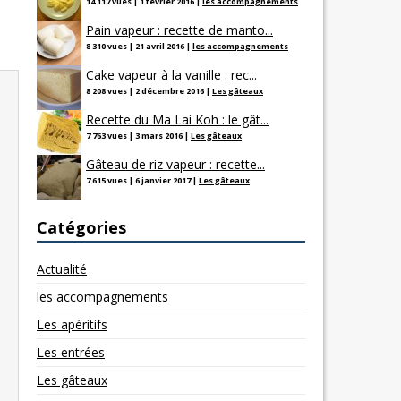
14 117 vues
|
1 février 2016
|
les accompagnements
Pain vapeur : recette de manto...
8 310 vues
|
21 avril 2016
|
les accompagnements
Cake vapeur à la vanille : rec...
8 208 vues
|
2 décembre 2016
|
Les gâteaux
Recette du Ma Lai Koh : le gât...
7 763 vues
|
3 mars 2016
|
Les gâteaux
Gâteau de riz vapeur : recette...
7 615 vues
|
6 janvier 2017
|
Les gâteaux
Catégories
Actualité
les accompagnements
Les apéritifs
Les entrées
Les gâteaux