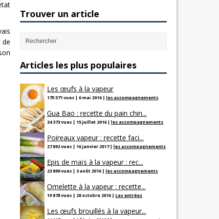
état
Trouver un article
vais
e de
sson
Articles les plus populaires
Les œufs à la vapeur
175 571 vues
|
6 mai 2016
|
les accompagnements
Gua Bao : recette du pain chin...
34 373 vues
|
15 juillet 2016
|
les accompagnements
Poireaux vapeur : recette faci...
27 892 vues
|
16 janvier 2017
|
les accompagnements
Epis de maïs à la vapeur : rec...
23 899 vues
|
3 août 2016
|
les accompagnements
Omelette à la vapeur : recette...
19 878 vues
|
28 octobre 2016
|
Les entrées
Les œufs brouillés à la vapeur...