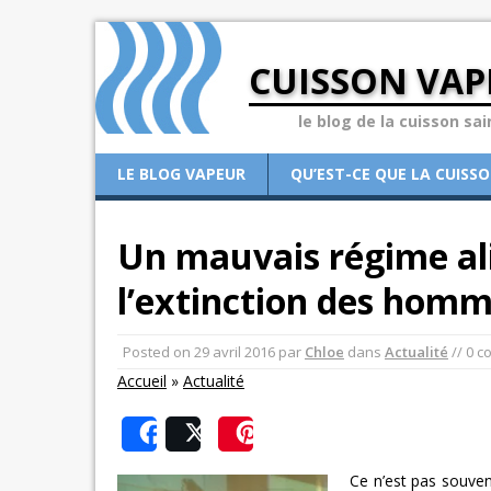
CUISSON VAP
le blog de la cuisson sai
LE BLOG VAPEUR
QU’EST-CE QUE LA CUISS
Un mauvais régime ali
l’extinction des hom
Posted on
29 avril 2016
par
Chloe
dans
Actualité
// 0 
Accueil
»
Actualité
Share
Post
Save
Ce n’est pas souvent