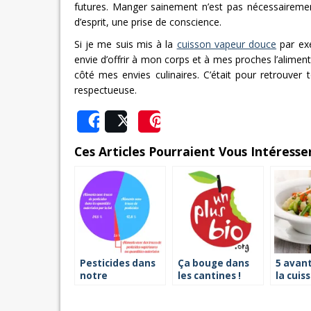
futures. Manger sainement n’est pas nécessairement u
d’esprit, une prise de conscience.
Si je me suis mis à la
cuisson vapeur douce
par exe
envie d’offrir à mon corps et à mes proches l’alimen
côté mes envies culinaires. C’était pour retrouver 
respectueuse.
Share
Post
Save
Ces Articles Pourraient Vous Intéresser
Pesticides dans
Ça bouge dans
5 avan
notre
les cantines !
la cuis
alimentation : ce
vapeur
qu’il faut retenir