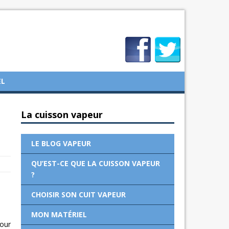
EL
La cuisson vapeur
LE BLOG VAPEUR
QU’EST-CE QUE LA CUISSON VAPEUR
?
CHOISIR SON CUIT VAPEUR
MON MATÉRIEL
pour