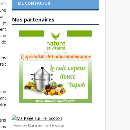
ME CONTACTER
 sûr
’une
 ont
Nos partenaires
t je
ient
 une
e de
iens
rait
oque
nant
otre
aris
Retrouvez
blog vapeur
sur
Hellocoton
ions