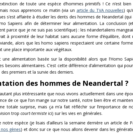
l’extinction de toute une espèce d’hommes primitifs ! Ce n’est bien
mais nous apprenons ce matin (via un
article du TVA nouvelles
) qu
ques s’est affairée à étudier les dents des hommes de Neandertal (qui
mo Sapiens afin de déterminer leur alimentation. La conclusion (e
t parce que je ne suis pas scientifique) : les néandertaliens mangea
vait à proximité de leur habitat sans aucune forme d’équilibre, dont
 viande, alors que les homo sapiens respectaient une certaine form
ant une place importante aux végétaux.
t une alimentation basée sur la disponibilité alors que l’Homo Sap
ses besoins alimentaires. C’est cette différence d’alimentation qui pour
n des premiers et la survie des derniers.
mentation des hommes de Neandertal ?
 d’autant plus intéressante que nous vivons actuellement dans une ép
ance de ce que l’on mange sur notre santé, notre bien être et mainte
e totale surprise, mais ça m’a fait réfléchir sur l’importance de n
vision trop
court-termiste
ici) sur les vies en générales.
 notre espèce (je lisais d’ailleurs la semaine dernière un article de P
r nos gènes
) et donc sur ce que nous allons devenir dans les générat