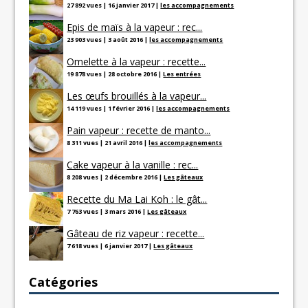
27 892 vues
|
16 janvier 2017
|
les accompagnements
Epis de maïs à la vapeur : rec...
23 903 vues
|
3 août 2016
|
les accompagnements
Omelette à la vapeur : recette...
19 878 vues
|
28 octobre 2016
|
Les entrées
Les œufs brouillés à la vapeur...
14 119 vues
|
1 février 2016
|
les accompagnements
Pain vapeur : recette de manto...
8 311 vues
|
21 avril 2016
|
les accompagnements
Cake vapeur à la vanille : rec...
8 208 vues
|
2 décembre 2016
|
Les gâteaux
Recette du Ma Lai Koh : le gât...
7 763 vues
|
3 mars 2016
|
Les gâteaux
Gâteau de riz vapeur : recette...
7 618 vues
|
6 janvier 2017
|
Les gâteaux
Catégories