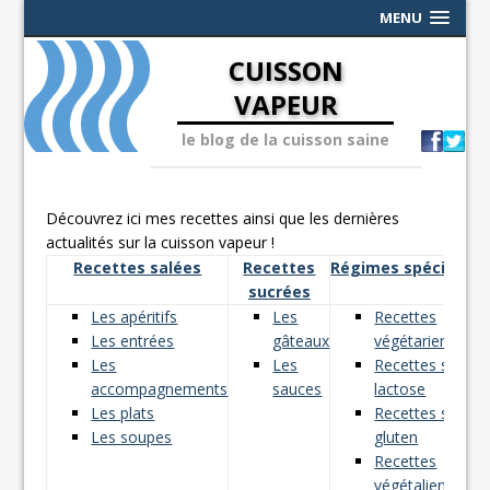
MENU
CUISSON
VAPEUR
le blog de la cuisson saine
Découvrez ici mes recettes ainsi que les dernières
actualités sur la cuisson vapeur !
Recettes salées
Recettes
Régimes spéciaux
sucrées
Les apéritifs
Les
Recettes
Les entrées
gâteaux
végétariennes
Les
Les
Recettes sans
accompagnements
sauces
lactose
Les plats
Recettes sans
Les soupes
gluten
Recettes
végétaliennes