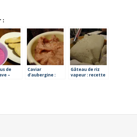
 :
us de
Caviar
Gâteau de riz
ave –
d’aubergine :
vapeur : recette
 à la
recette à la
facile
vapeur