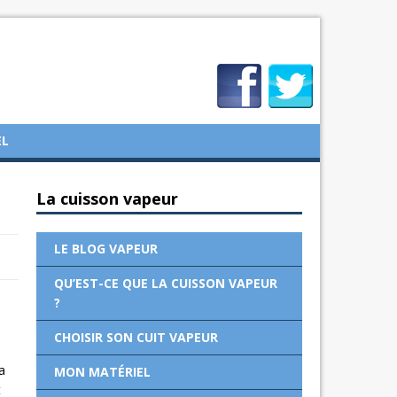
EL
La cuisson vapeur
LE BLOG VAPEUR
QU’EST-CE QUE LA CUISSON VAPEUR
?
CHOISIR SON CUIT VAPEUR
a
MON MATÉRIEL
t