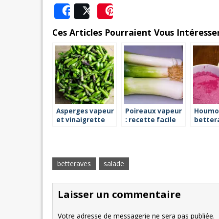
Share
Post
Save
Ces Articles Pourraient Vous Intéresser
Asperges vapeur
Poireaux vapeur
Houmo
et vinaigrette
: recette facile
better
de basilic
Recette
vapeur
betteraves
salade
Laisser un commentaire
Votre adresse de messagerie ne sera pas publiée.