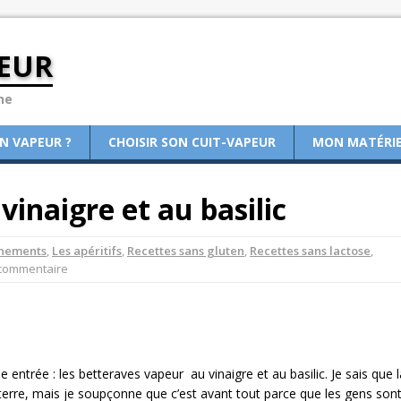
EUR
ne
ON VAPEUR ?
CHOISIR SON CUIT-VAPEUR
MON MATÉRI
inaigre et au basilic
nements
,
Les apéritifs
,
Recettes sans gluten
,
Recettes sans lactose
,
 commentaire
e entrée : les betteraves vapeur au vinaigre et au basilic. Je sais que l
 terre, mais je soupçonne que c’est avant tout parce que les gens son