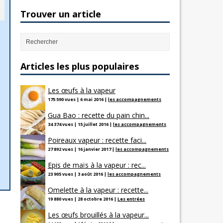
Trouver un article
Articles les plus populaires
Les œufs à la vapeur
175 590 vues
|
6 mai 2016
|
les accompagnements
Gua Bao : recette du pain chin...
34 374 vues
|
15 juillet 2016
|
les accompagnements
Poireaux vapeur : recette faci...
27 892 vues
|
16 janvier 2017
|
les accompagnements
Epis de maïs à la vapeur : rec...
23 905 vues
|
3 août 2016
|
les accompagnements
Omelette à la vapeur : recette...
19 880 vues
|
28 octobre 2016
|
Les entrées
Les œufs brouillés à la vapeur...