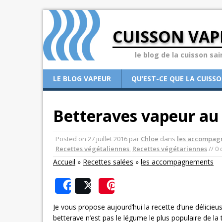
CUISSON VAP
le blog de la cuisson sai
LE BLOG VAPEUR
QU’EST-CE QUE LA CUISS
Betteraves vapeur au v
Posted on
27 juillet 2016
par
Chloe
dans
les accompag
Recettes végétaliennes
,
Recettes végétariennes
// 0
Accueil
»
Recettes salées
»
les accompagnements
Share
Post
Save
Je vous propose aujourd’hui la recette d’une délicieus
betterave n’est pas le légume le plus populaire de la