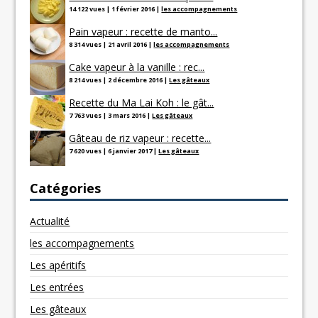
14 122 vues
|
1 février 2016
|
les accompagnements
Pain vapeur : recette de manto...
8 314 vues
|
21 avril 2016
|
les accompagnements
Cake vapeur à la vanille : rec...
8 214 vues
|
2 décembre 2016
|
Les gâteaux
Recette du Ma Lai Koh : le gât...
7 763 vues
|
3 mars 2016
|
Les gâteaux
Gâteau de riz vapeur : recette...
7 620 vues
|
6 janvier 2017
|
Les gâteaux
Catégories
Actualité
les accompagnements
Les apéritifs
Les entrées
Les gâteaux