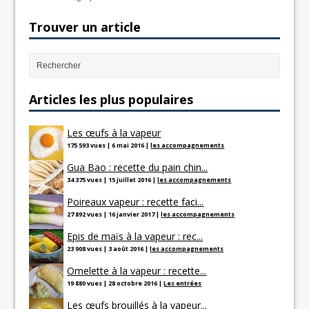
Trouver un article
Articles les plus populaires
Les œufs à la vapeur
175 593 vues
|
6 mai 2016
|
les accompagnements
Gua Bao : recette du pain chin...
34 375 vues
|
15 juillet 2016
|
les accompagnements
Poireaux vapeur : recette faci...
27 892 vues
|
16 janvier 2017
|
les accompagnements
Epis de maïs à la vapeur : rec...
23 908 vues
|
3 août 2016
|
les accompagnements
Omelette à la vapeur : recette...
19 880 vues
|
28 octobre 2016
|
Les entrées
Les œufs brouillés à la vapeur...