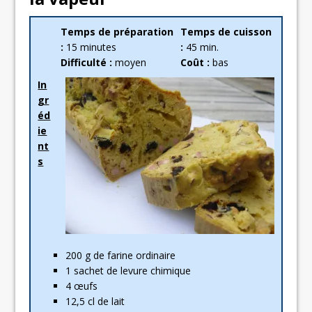
Temps de préparation
Temps de cuisson
:
15 minutes
:
45 min.
Difficulté :
moyen
Coût :
bas
In
gr
éd
ie
nt
s
200 g de farine ordinaire
1 sachet de levure chimique
4 œufs
12,5 cl de lait