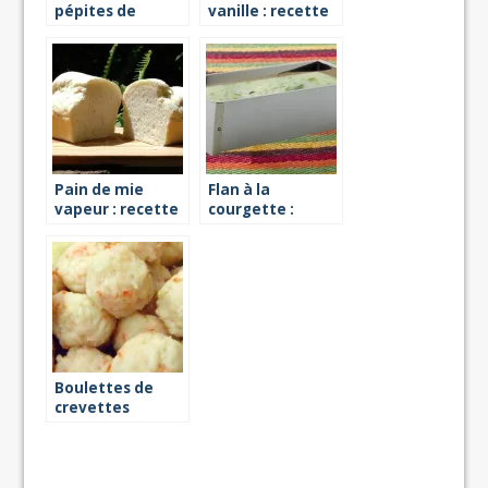
pépites de
vanille : recette
chocolat :
recette à la
vapeur
Pain de mie
Flan à la
vapeur : recette
courgette :
recette vapeur
Boulettes de
crevettes
vapeur : recette