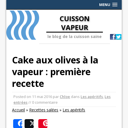
MENU
CUISSON
VAPEUR
le blog de la cuisson saine
Cake aux olives à la
vapeur : première
recette
Posted on
11 mai 2016
par
Chloe
dans
Les apéritifs
,
Les
entrées
// 0 commentaire
Accueil
»
Recettes salées
»
Les apéritifs
Share
Post
Save