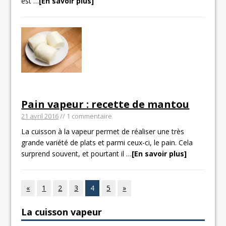
est
…
[En savoir plus]
Pain vapeur : recette de mantou
21 avril 2016
// 1 commentaire
La cuisson à la vapeur permet de réaliser une très
grande variété de plats et parmi ceux-ci, le pain. Cela
surprend souvent, et pourtant il
…
[En savoir plus]
«
1
2
3
4
5
»
La cuisson vapeur