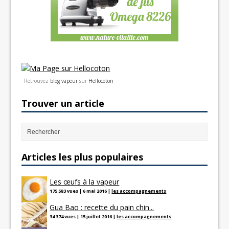
Retrouvez
blog vapeur
sur
Hellocoton
Trouver un article
Articles les plus populaires
Les œufs à la vapeur
175 583 vues
|
6 mai 2016
|
les accompagnements
Gua Bao : recette du pain chin...
34 374 vues
|
15 juillet 2016
|
les accompagnements