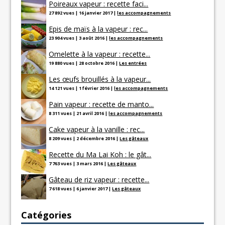
Poireaux vapeur : recette faci...
27 892 vues
|
16 janvier 2017
|
les accompagnements
Epis de maïs à la vapeur : rec...
23 904 vues
|
3 août 2016
|
les accompagnements
Omelette à la vapeur : recette...
19 880 vues
|
28 octobre 2016
|
Les entrées
Les œufs brouillés à la vapeur...
14 121 vues
|
1 février 2016
|
les accompagnements
Pain vapeur : recette de manto...
8 311 vues
|
21 avril 2016
|
les accompagnements
Cake vapeur à la vanille : rec...
8 209 vues
|
2 décembre 2016
|
Les gâteaux
Recette du Ma Lai Koh : le gât...
7 763 vues
|
3 mars 2016
|
Les gâteaux
Gâteau de riz vapeur : recette...
7 618 vues
|
6 janvier 2017
|
Les gâteaux
Catégories