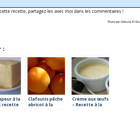
cette recette, partagez-les avec moi dans les commentaires !
Photo par Abdulla Al Mu
 :
peur à la
Clafoutis pêche
Crème aux œufs
 : recette
abricot à la
– Recette à la
vapeur : ma
vapeur
recette !