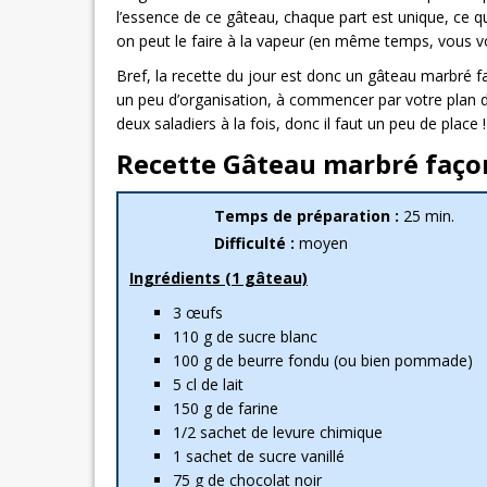
l’essence de ce gâteau, chaque part est unique, ce qui
on peut le faire à la vapeur (en même temps, vous vo
Bref, la recette du jour est donc un gâteau marbré fa
un peu d’organisation, à commencer par votre plan de
deux saladiers à la fois, donc il faut un peu de place !
Recette Gâteau marbré façon
Temps de préparation :
25 min.
Difficulté :
moyen
Ingrédients (1 gâteau)
3 œufs
110 g de sucre blanc
100 g de beurre fondu (ou bien pommade)
5 cl de lait
150 g de farine
1/2 sachet de levure chimique
1 sachet de sucre vanillé
75 g de chocolat noir