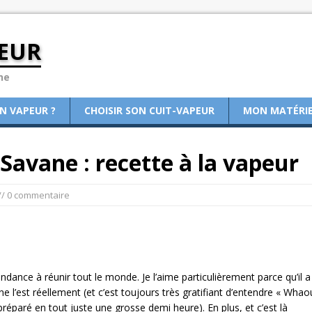
EUR
ne
ON VAPEUR ?
CHOISIR SON CUIT-VAPEUR
MON MATÉRI
avane : recette à la vapeur
// 0 commentaire
ndance à réunir tout le monde. Je l’aime particulièrement parce qu’il a
l ne l’est réellement (et c’est toujours très gratifiant d’entendre « Whaou
a préparé en tout juste une grosse demi heure). En plus, et c’est là