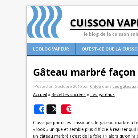
CUISSON VAP
le blog de la cuisson sai
LE BLOG VAPEUR
QU’EST-CE QUE LA CUISS
Gâteau marbré façon S
Posted on
6 octobre 2016
par
Chloe
dans
Les gâteaux
Accueil
»
Recettes sucrées
»
Les gâteaux
Share
Post
Save
Classique parmi les classiques, le gâteau marbré a te
« look » unique et semble plus difficile à réaliser qu’i
un gâteau marbré ! c’est de la folie ! » alors qu’on l’