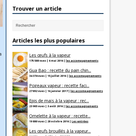
Trouver un article
Articles les plus populaires
a
Les œufs à la vapeur
175 588 vues
|
6 mai 2016
|
les accompagnements
Gua Bao : recette du pain chin...
34 374 vues
|
15 juillet 2016
|
les accompagnements
Poireaux vapeur : recette faci...
27 892 vues
|
16 janvier 2017
|
les accompagnements
Epis de maïs à la vapeur : rec...
23 905 vues
|
3 août 2016
|
les accompagnements
Omelette à la vapeur : recette...
19 880 vues
|
28 octobre 2016
|
Les entrées
Les œufs brouillés à la vapeur...