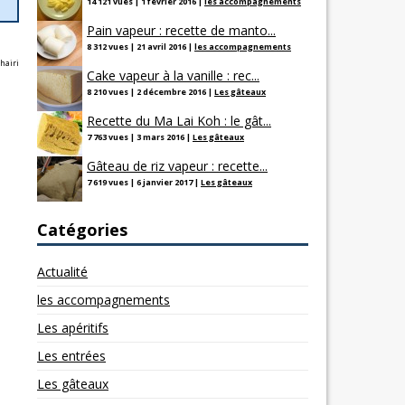
14 121 vues
|
1 février 2016
|
les accompagnements
Pain vapeur : recette de manto...
8 312 vues
|
21 avril 2016
|
les accompagnements
hairi
Cake vapeur à la vanille : rec...
8 210 vues
|
2 décembre 2016
|
Les gâteaux
Recette du Ma Lai Koh : le gât...
7 763 vues
|
3 mars 2016
|
Les gâteaux
Gâteau de riz vapeur : recette...
7 619 vues
|
6 janvier 2017
|
Les gâteaux
Catégories
Actualité
les accompagnements
Les apéritifs
Les entrées
Les gâteaux