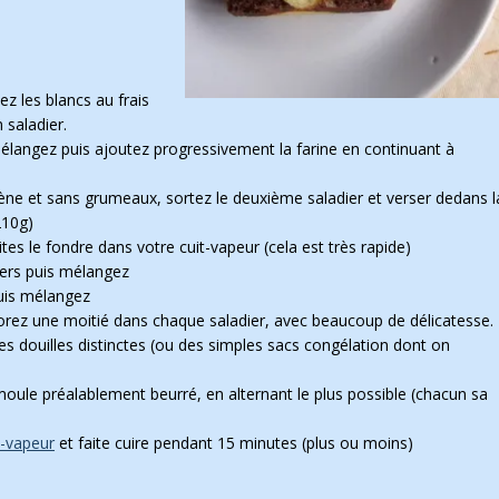
z les blancs au frais
 saladier.
e, mélangez puis ajoutez progressivement la farine en continuant à
ne et sans grumeaux, sortez le deuxième saladier et verser dedans l
210g)
tes le fondre dans votre cuit-vapeur (cela est très rapide)
iers puis mélangez
puis mélangez
orez une moitié dans chaque saladier, avec beaucoup de délicatesse.
s douilles distinctes (ou des simples sacs congélation dont on
oule préalablement beurré, en alternant le plus possible (chacun sa
t-vapeur
et faite cuire pendant 15 minutes (plus ou moins)