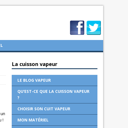
EL
La cuisson vapeur
LE BLOG VAPEUR
QU’EST-CE QUE LA CUISSON VAPEUR
?
CHOISIR SON CUIT VAPEUR
 un
MON MATÉRIEL
 !