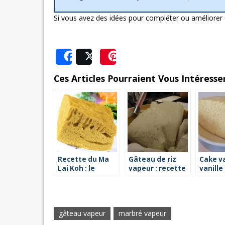
Si vous avez des idées pour compléter ou améliorer 
Share
Post
Save
Ces Articles Pourraient Vous Intéresser
Recette du Ma
Gâteau de riz
Cake va
Lai Koh : le
vapeur : recette
vanille
gâteau éponge
facile
chinois
gâteau vapeur
marbré vapeur