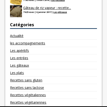
7 763 vues
|
3 mars 2016
|
Les gâteaux
Gâteau de riz vapeur : recette...
7 625 vues
|
6 janvier 2017
|
Les gâteaux
Catégories
Actualité
les accompagnements
Les apéritifs
Les entrées
Les gâteaux
Les plats
Recettes sans gluten
Recettes sans lactose
Recettes végétaliennes
Recettes végétariennes