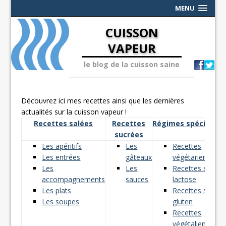
MENU
CUISSON
VAPEUR
le blog de la cuisson saine
Découvrez ici mes recettes ainsi que les dernières
actualités sur la cuisson vapeur !
Recettes salées
Recettes
Régimes spéciaux
sucrées
Les apéritifs
Les
Recettes
Les entrées
gâteaux
végétariennes
Les
Les
Recettes sans
accompagnements
sauces
lactose
Les plats
Recettes sans
Les soupes
gluten
Recettes
végétaliennes