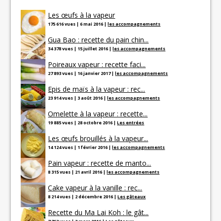
Les œufs à la vapeur
175 616 vues
|
6 mai 2016
|
les accompagnements
Gua Bao : recette du pain chin...
34 378 vues
|
15 juillet 2016
|
les accompagnements
Poireaux vapeur : recette faci...
27 893 vues
|
16 janvier 2017
|
les accompagnements
Epis de maïs à la vapeur : rec...
23 914 vues
|
3 août 2016
|
les accompagnements
Omelette à la vapeur : recette...
19 885 vues
|
28 octobre 2016
|
Les entrées
Les œufs brouillés à la vapeur...
14 124 vues
|
1 février 2016
|
les accompagnements
Pain vapeur : recette de manto...
8 315 vues
|
21 avril 2016
|
les accompagnements
Cake vapeur à la vanille : rec...
8 214 vues
|
2 décembre 2016
|
Les gâteaux
Recette du Ma Lai Koh : le gât...