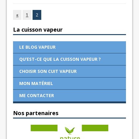
«
1
2
La cuisson vapeur
LE BLOG VAPEUR
QU’EST-CE QUE LA CUISSON VAPEUR ?
CHOISIR SON CUIT VAPEUR
MON MATÉRIEL
ME CONTACTER
Nos partenaires