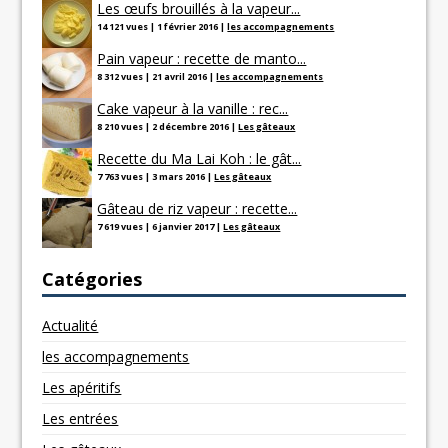
Les œufs brouillés à la vapeur...
14 121 vues
|
1 février 2016
|
les accompagnements
Pain vapeur : recette de manto...
8 312 vues
|
21 avril 2016
|
les accompagnements
Cake vapeur à la vanille : rec...
8 210 vues
|
2 décembre 2016
|
Les gâteaux
Recette du Ma Lai Koh : le gât...
7 763 vues
|
3 mars 2016
|
Les gâteaux
Gâteau de riz vapeur : recette...
7 619 vues
|
6 janvier 2017
|
Les gâteaux
Catégories
Actualité
les accompagnements
Les apéritifs
Les entrées