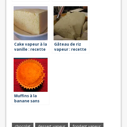
chocolat :
recette à la
recette à la
vapeur
vapeur
Cake vapeur à la
Gâteau de riz
vanille : recette
vapeur : recette
facile
Muffins à la
banane sans
Gluten : recette
vapeur
chocolat
dessert vapeur
fondant vapeur