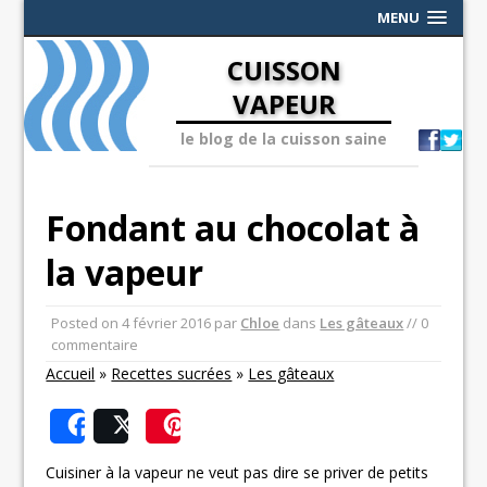
MENU
CUISSON
VAPEUR
le blog de la cuisson saine
Fondant au chocolat à
la vapeur
Posted on
4 février 2016
par
Chloe
dans
Les gâteaux
// 0
commentaire
Accueil
»
Recettes sucrées
»
Les gâteaux
Share
Post
Save
Cuisiner à la vapeur ne veut pas dire se priver de petits