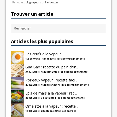
Retrouvez
blog vapeur
sur
Hellocoton
Trouver un article
Articles les plus populaires
Les œufs à la vapeur
175 587 vues
|
6 mai 2016
|
les accompagnements
Gua Bao : recette du pain chin...
34 374 vues
|
15 juillet 2016
|
les accompagnements
Poireaux vapeur : recette faci...
27 892 vues
|
16 janvier 2017
|
les accompagnements
Epis de maïs à la vapeur : rec...
23 905 vues
|
3 août 2016
|
les accompagnements
Omelette à la vapeur : recette...
19 880 vues
|
28 octobre 2016
|
Les entrées