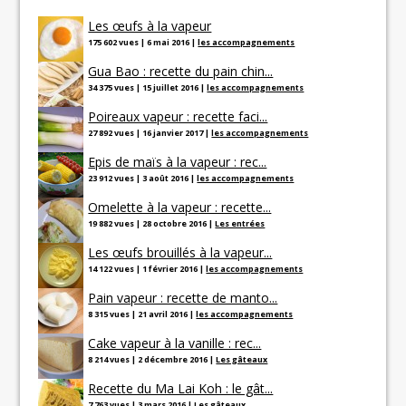
Les œufs à la vapeur
175 602 vues
|
6 mai 2016
|
les accompagnements
Gua Bao : recette du pain chin...
34 375 vues
|
15 juillet 2016
|
les accompagnements
Poireaux vapeur : recette faci...
27 892 vues
|
16 janvier 2017
|
les accompagnements
Epis de maïs à la vapeur : rec...
23 912 vues
|
3 août 2016
|
les accompagnements
Omelette à la vapeur : recette...
19 882 vues
|
28 octobre 2016
|
Les entrées
Les œufs brouillés à la vapeur...
14 122 vues
|
1 février 2016
|
les accompagnements
Pain vapeur : recette de manto...
8 315 vues
|
21 avril 2016
|
les accompagnements
Cake vapeur à la vanille : rec...
8 214 vues
|
2 décembre 2016
|
Les gâteaux
Recette du Ma Lai Koh : le gât...
7 763 vues
|
3 mars 2016
|
Les gâteaux