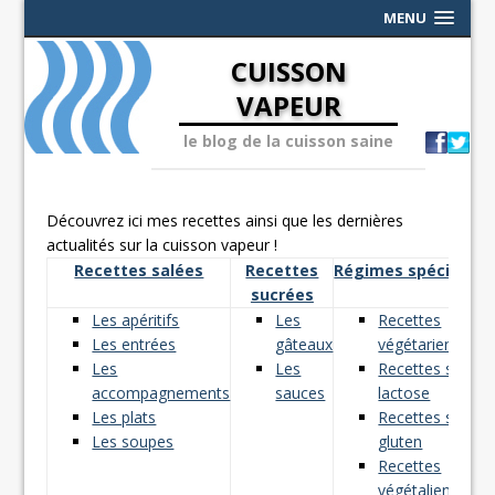
MENU
CUISSON
VAPEUR
le blog de la cuisson saine
Découvrez ici mes recettes ainsi que les dernières
actualités sur la cuisson vapeur !
Recettes salées
Recettes
Régimes spéciaux
sucrées
Les apéritifs
Les
Recettes
Les entrées
gâteaux
végétariennes
Les
Les
Recettes sans
accompagnements
sauces
lactose
Les plats
Recettes sans
Les soupes
gluten
Recettes
végétaliennes