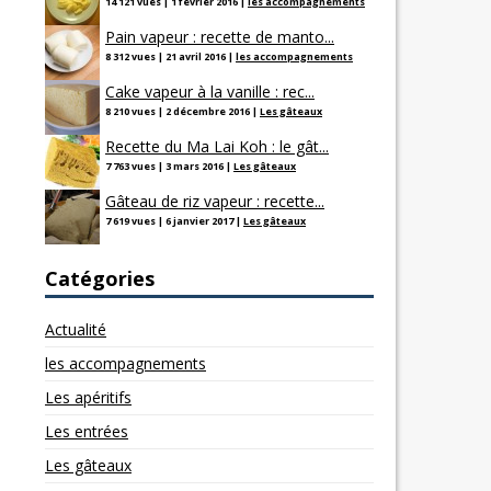
14 121 vues
|
1 février 2016
|
les accompagnements
Pain vapeur : recette de manto...
8 312 vues
|
21 avril 2016
|
les accompagnements
Cake vapeur à la vanille : rec...
8 210 vues
|
2 décembre 2016
|
Les gâteaux
Recette du Ma Lai Koh : le gât...
7 763 vues
|
3 mars 2016
|
Les gâteaux
Gâteau de riz vapeur : recette...
7 619 vues
|
6 janvier 2017
|
Les gâteaux
Catégories
Actualité
les accompagnements
Les apéritifs
Les entrées
Les gâteaux