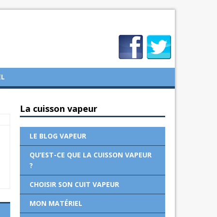
EL
La cuisson vapeur
LE BLOG VAPEUR
QU’EST-CE QUE LA CUISSON VAPEUR
?
CHOISIR SON CUIT VAPEUR
MON MATÉRIEL