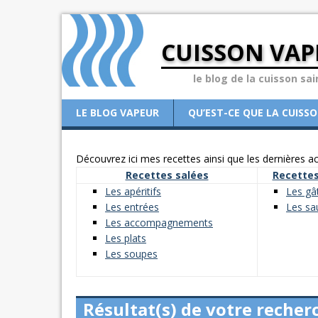
CUISSON VAP
le blog de la cuisson sai
LE BLOG VAPEUR
QU’EST-CE QUE LA CUISS
Découvrez ici mes recettes ainsi que les dernières act
Recettes salées
Recettes
Les apéritifs
Les gâ
Les entrées
Les sa
Les accompagnements
Les plats
Les soupes
Résultat(s) de votre recher