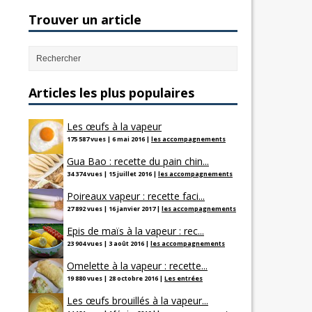
Trouver un article
Articles les plus populaires
Les œufs à la vapeur
175 587 vues
|
6 mai 2016
|
les accompagnements
Gua Bao : recette du pain chin...
34 374 vues
|
15 juillet 2016
|
les accompagnements
Poireaux vapeur : recette faci...
27 892 vues
|
16 janvier 2017
|
les accompagnements
Epis de maïs à la vapeur : rec...
23 904 vues
|
3 août 2016
|
les accompagnements
Omelette à la vapeur : recette...
19 880 vues
|
28 octobre 2016
|
Les entrées
Les œufs brouillés à la vapeur...