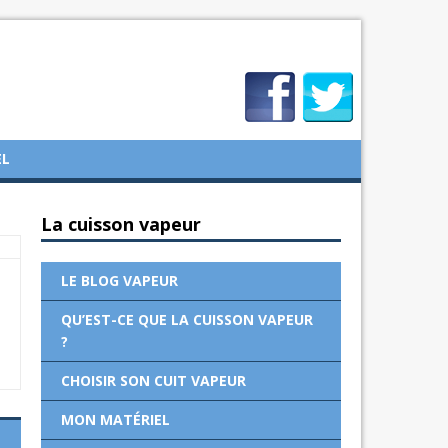
EL
La cuisson vapeur
LE BLOG VAPEUR
QU’EST-CE QUE LA CUISSON VAPEUR
?
CHOISIR SON CUIT VAPEUR
MON MATÉRIEL