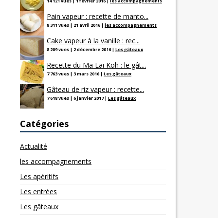
14 121 vues
|
1 février 2016
|
les accompagnements
Pain vapeur : recette de manto...
8 311 vues
|
21 avril 2016
|
les accompagnements
Cake vapeur à la vanille : rec...
8 209 vues
|
2 décembre 2016
|
Les gâteaux
Recette du Ma Lai Koh : le gât...
7 763 vues
|
3 mars 2016
|
Les gâteaux
Gâteau de riz vapeur : recette...
7 618 vues
|
6 janvier 2017
|
Les gâteaux
Catégories
Actualité
les accompagnements
Les apéritifs
Les entrées
Les gâteaux