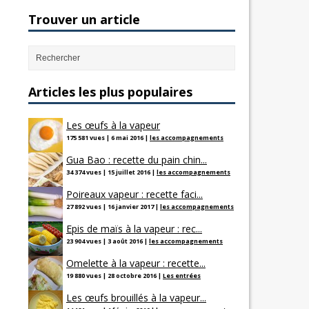
Trouver un article
Articles les plus populaires
Les œufs à la vapeur
175 581 vues
|
6 mai 2016
|
les accompagnements
Gua Bao : recette du pain chin...
34 374 vues
|
15 juillet 2016
|
les accompagnements
Poireaux vapeur : recette faci...
27 892 vues
|
16 janvier 2017
|
les accompagnements
Epis de maïs à la vapeur : rec...
23 904 vues
|
3 août 2016
|
les accompagnements
Omelette à la vapeur : recette...
19 880 vues
|
28 octobre 2016
|
Les entrées
Les œufs brouillés à la vapeur...