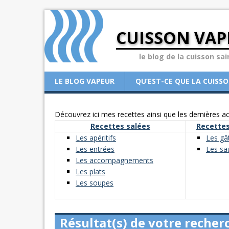
CUISSON VAP
le blog de la cuisson sai
LE BLOG VAPEUR
QU’EST-CE QUE LA CUISS
Découvrez ici mes recettes ainsi que les dernières act
Recettes salées
Recettes
Les apéritifs
Les gâ
Les entrées
Les sa
Les accompagnements
Les plats
Les soupes
Résultat(s) de votre recher